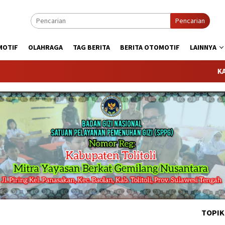
Pencarian
MOTIF
OLAHRAGA
TAG BERITA
BERITA OTOMOTIF
LAINNYA
KABARTODAY
TOPIK