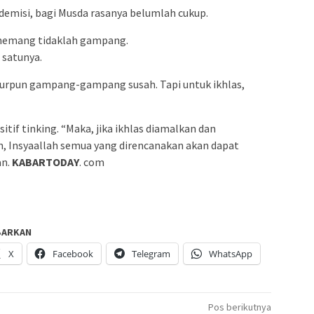
demisi, bagi Musda rasanya belumlah cukup.
memang tidaklah gampang.
h satunya.
ujurpun gampang-gampang susah. Tapi untuk ikhlas,
sitif tinking. “Maka, jika ikhlas diamalkan dan
, Insyaallah semua yang direncanakan akan dapat
an.
KABARTODAY
. com
BARKAN
X
Facebook
Telegram
WhatsApp
Pos berikutnya