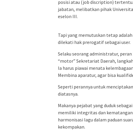
posisi atau (job discription) tertent
jabatan, melibatkan pihak Universit
eselon III.
Tapi yang memutuskan tetap adalah 
dilekati hak prerogatif sebagai user.
Selaku seorang administratur, pera
“motor” Sekretariat Daerah, langkah
Ia harus piawai menata kelembagaan
Membina aparatur, agar bisa kualifi
Seperti perannya untuk menciptakan 
diatasnya.
Makanya pejabat yang duduk sebagai S
memiliki integritas dan kematangan
harmonisasi lagu dalam paduan suar
kekompakan.