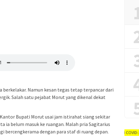
a berkelakar. Namun kesan tegas tetap terpancar dari
gik. Salah satu pejabat Morut yang dikenal dekat
ntor Bupati Morut usai jam istirahat siang sekitar
ata ia belum masuk ke ruangan. Malah pria Sagitarius
agi bercengkerama dengan para staf di ruang depan.
AYO PUTUSKAN RANTAI COVID-19 #dirumah-aja,