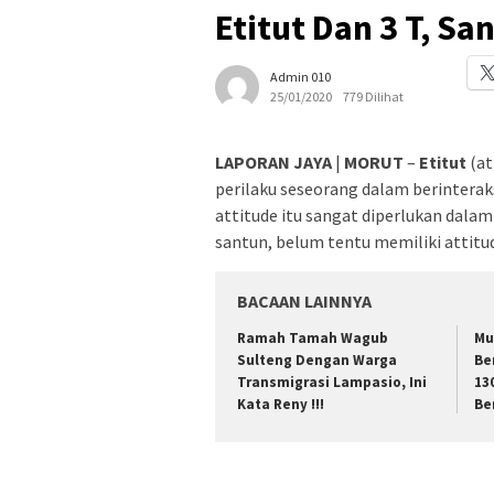
Etitut Dan 3 T, S
Admin 010
25/01/2020
779 Dilihat
LAPORAN
JAYA
|
MORUT
–
Etitut
(at
perilaku seseorang dalam berintera
attitude itu sangat diperlukan dalam
santun, belum tentu memiliki attitu
BACAAN LAINNYA
Ramah Tamah Wagub
Mu
Sulteng Dengan Warga
Be
Transmigrasi Lampasio, Ini
13
Kata Reny !!!
Be