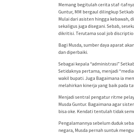
Memang begitulah cerita staf-tafnya
Guntur, MM bergaul dilingkup Setka
Mulai dari asisten hingga kebawah, di
sekaligus juga disegani. Sebab, sesek
dikritisi. Terutama soal job discript
Bagi Musda, sumber daya aparat akan 
dan diperbaiki.
Sebagai kepala “administrasi” Setka
Setidaknya pertama, menjadi “mediat
wakil bupati. Juga Bagaimana ia me
melahirkan kinerja yang baik pada t
Menjadi sentral pengatur ritme pel
Musda Guntur. Bagaimana agar sistem
bisa oke. Kendati tentulah tidak se
Pengalamannya sebelum duduk sebaga
negara, Musda pernah suntuk mengu