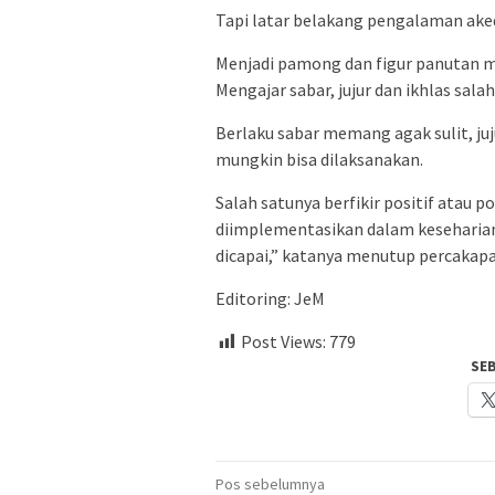
Tapi latar belakang pengalaman ake
Menjadi pamong dan figur panutan 
Mengajar sabar, jujur dan ikhlas sala
Berlaku sabar memang agak sulit, j
mungkin bisa dilaksanakan.
Salah satunya berfikir positif atau po
diimplementasikan dalam keseharian
dicapai,” katanya menutup percakap
Editoring: JeM
Post Views:
779
SE
Navigasi
Pos sebelumnya