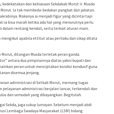
, kedekatakan dan kebiasaan Sekdakab Morut Ir. Musda
b Morut. Ia tak membeda-bedakan pangkat dan jabatan.
akrabinya. Makanya ia menjadi figur yang dicintai tapi
ali ia bisa marah ketika ada hal yang menurutnya perlu
ion dalam rentang kendali, serta terkait aturan main.
mengikut apabila ettitut atau perilaku dan sikap ditata
b Morut, ditangan Musda terletak peran ganda.
or” antara dua pimpinannya diatas yakni bupati dan
mainkan peran untuk menciptakan kondisi kondusif guna
atanan disemua jenjang.
ayanan administrasi di Setkab Morut, memang tugas
 pelayanan administrasi berjalan lancar, terkendali dan
mulus dan semudah yang dibayangkan. Begitulah.
i Sekda, juga cukup lumayan. Sebelum menjadi abdi
rusi Lembaga Swadaya Masyarakat (LSM) bidang