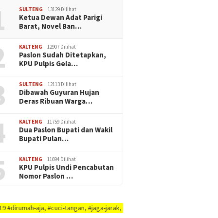
1
SULTENG
13129 Dilihat
Ketua Dewan Adat Parigi
Barat, Novel Ban…
2
KALTENG
12907 Dilihat
Paslon Sudah Ditetapkan,
KPU Pulpis Gela…
3
SULTENG
12113 Dilihat
Dibawah Guyuran Hujan
Deras Ribuan Warga…
4
KALTENG
11759 Dilihat
Dua Paslon Bupati dan Wakil
Bupati Pulan…
5
KALTENG
11694 Dilihat
KPU Pulpis Undi Pencabutan
Nomor Paslon …
 #cuci-tangan, #jaga-jarak, #jaga-imunitas-tubuh, #rajin-bersikan-diri-&-l