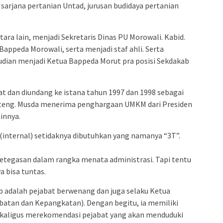
sarjana pertanian Untad, jurusan budidaya pertanian
ra lain, menjadi Sekretaris Dinas PU Morowali. Kabid.
 Bappeda Morowali, serta menjadi staf ahli. Serta
udian menjadi Ketua Bappeda Morut pra posisi Sekdakab
t dan diundang ke istana tahun 1997 dan 1998 sebagai
ulteng. Musda menerima penghargaan UMKM dari Presiden
innya.
(internal) setidaknya dibutuhkan yang namanya “3T”.
 ketegasan dalam rangka menata administrasi. Tapi tentu
a bisa tuntas.
adalah pejabat berwenang dan juga selaku Ketua
atan dan Kepangkatan). Dengan begitu, ia memiliki
ligus merekomendasi pejabat yang akan menduduki