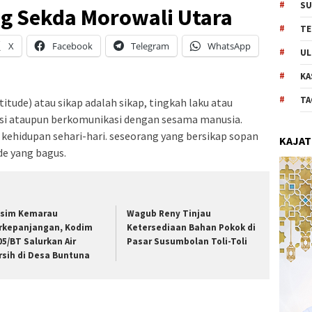
SU
ang Sekda Morowali Utara
TE
X
Facebook
Telegram
WhatsApp
UL
KA
TA
titude) atau sikap adalah sikap, tingkah laku atau
ksi ataupun berkomunikasi dengan sesama manusia.
 kehidupan sehari-hari. seseorang yang bersikap sopan
KAJAT
de yang bagus.
sim Kemarau
Wagub Reny Tinjau
rkepanjangan, Kodim
Ketersediaan Bahan Pokok di
05/BT Salurkan Air
Pasar Susumbolan Toli-Toli
rsih di Desa Buntuna