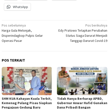
WhatsApp
Navigasi
Pos sebelumnya
Pos berikutnya
Harga Gula Melonjak,
Edy Pratowo Tetapkan Perubahan
pos
Disperindagkop Pulpis Gelar
Status Siaga Darurat Menjadi
Operasi Pasar
Tanggap Darurat Covid-19
POS TERKAIT
SHM KUA Kahayan Kuala Terbit,
Tidak Hanya Berharap APBD,
Kemenag Pulang Pisau Siapkan
Gubernur Anwar Hafid Gunakan
Pengajuan Gedung Baru
Dana Pribadi Bangun