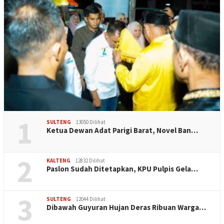
1
SULTENG
13050 Dilihat
Ketua Dewan Adat Parigi Barat, Novel Ban…
2
KALTENG
12832 Dilihat
Paslon Sudah Ditetapkan, KPU Pulpis Gela…
3
SULTENG
12044 Dilihat
Dibawah Guyuran Hujan Deras Ribuan Warga…