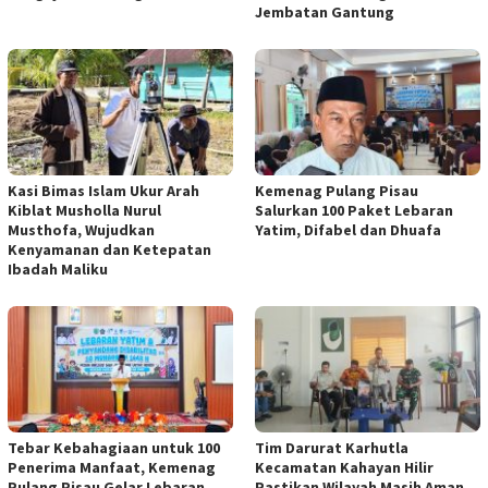
Jembatan Gantung
Kasi Bimas Islam Ukur Arah
Kemenag Pulang Pisau
Kiblat Musholla Nurul
Salurkan 100 Paket Lebaran
Musthofa, Wujudkan
Yatim, Difabel dan Dhuafa
Kenyamanan dan Ketepatan
Ibadah Maliku
Tebar Kebahagiaan untuk 100
Tim Darurat Karhutla
Penerima Manfaat, Kemenag
Kecamatan Kahayan Hilir
Pulang Pisau Gelar Lebaran
Pastikan Wilayah Masih Aman