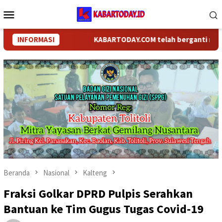
Loncat
Menu
ke
Mobile
konten
INFORMASI
KABARTODAY.COM telah berganti nama menj
Beranda
Nasional
Kalteng
Fraksi Golkar DPRD Pulpis Serahkan
Bantuan ke Tim Gugus Tugas Covid-19