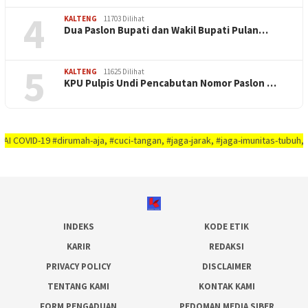
4
KALTENG
11703 Dilihat
Dua Paslon Bupati dan Wakil Bupati Pulan…
5
KALTENG
11625 Dilihat
KPU Pulpis Undi Pencabutan Nomor Paslon …
9 #dirumah-aja, #cuci-tangan, #jaga-jarak, #jaga-imunitas-tubuh, #rajin-be
INDEKS
KODE ETIK
KARIR
REDAKSI
PRIVACY POLICY
DISCLAIMER
TENTANG KAMI
KONTAK KAMI
FORM PENGADUAN
PEDOMAN MEDIA SIBER