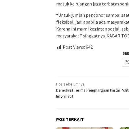
masuk ke ruangan juga terbatas sehi
“Untuk jumlah pendonor sampai saat i
fleksibel, jadi apabila ada masyarak
Karena ini murni kegiatan sosial, 
masyarakat,” singkatnya. KABAR T
Post Views:
642
SE
Navigasi
Pos sebelumnya
Demokrat Terima Penghargaan Partai Politi
pos
Informatif
POS TERKAIT