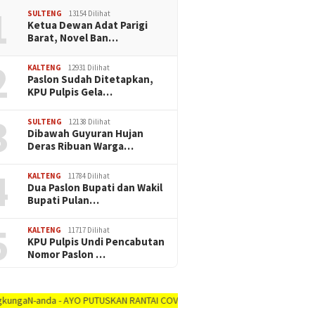
1
SULTENG
13154 Dilihat
Ketua Dewan Adat Parigi
Barat, Novel Ban…
2
KALTENG
12931 Dilihat
Paslon Sudah Ditetapkan,
KPU Pulpis Gela…
3
SULTENG
12138 Dilihat
Dibawah Guyuran Hujan
Deras Ribuan Warga…
4
KALTENG
11784 Dilihat
Dua Paslon Bupati dan Wakil
Bupati Pulan…
5
KALTENG
11717 Dilihat
KPU Pulpis Undi Pencabutan
Nomor Paslon …
 - AYO PUTUSKAN RANTAI COVID-19 #dirumah-aja, #cuci-tangan, #jaga-jarak, #