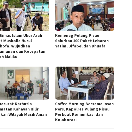
 Bimas Islam Ukur Arah
Kemenag Pulang Pisau
at Musholla Nurul
Salurkan 100 Paket Lebaran
hofa, Wujudkan
Yatim, Difabel dan Dhuafa
amanan dan Ketepatan
ah Maliku
Darurat Karhutla
Coffee Morning Bersama Insan
matan Kahayan Hilir
Pers, Kapolres Pulang Pisau
ikan Wilayah Masih Aman
Perkuat Komunikasi dan
Kolaborasi