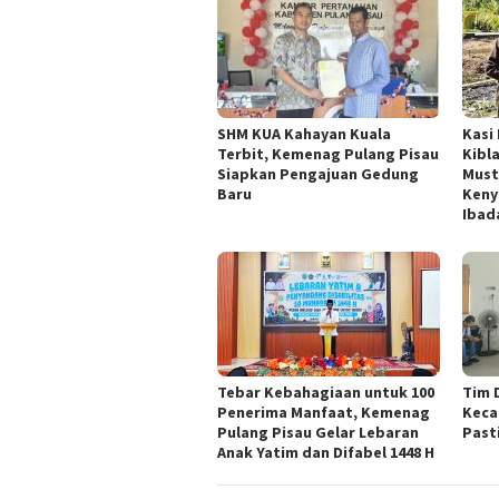
SHM KUA Kahayan Kuala
Kasi
Terbit, Kemenag Pulang Pisau
Kibl
Siapkan Pengajuan Gedung
Must
Baru
Keny
Ibad
Tebar Kebahagiaan untuk 100
Tim 
Penerima Manfaat, Kemenag
Keca
Pulang Pisau Gelar Lebaran
Past
Anak Yatim dan Difabel 1448 H