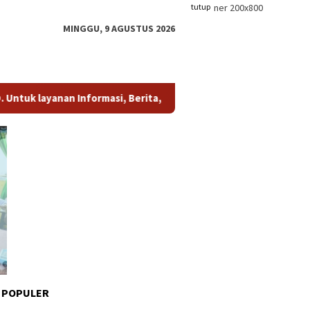
tutup
MINGGU, 9 AGUSTUS 2026
nan Informasi, Berita, dan Iklan, hubungi kami di whatsapp
(08
 POPULER