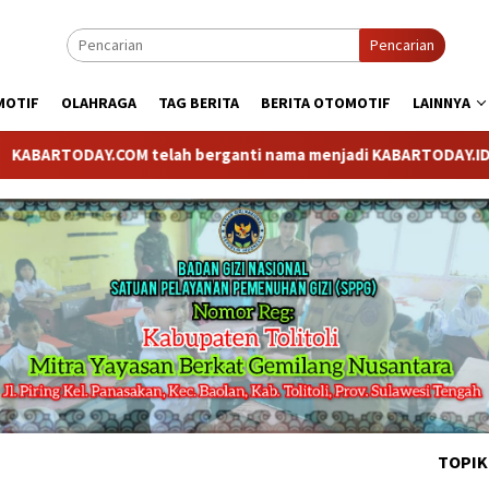
Pencarian
MOTIF
OLAHRAGA
TAG BERITA
BERITA OTOMOTIF
LAINNYA
DAY.COM telah berganti nama menjadi KABARTODAY.ID. Untuk laya
TOPIK