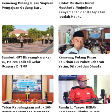
Kemenag Pulang Pisau Siapkan
Kiblat Musholla Nurul
Pengajuan Gedung Baru
Musthofa, Wujudkan
Kenyamanan dan Ketepatan
Ibadah Maliku
Sambut HUT Bhayangkara ke-
Kemenag Pulang Pisau
80, Polres Tolitoli Gelar
Salurkan 100 Paket Lebaran
Ucapara Di TMP
Yatim, Difabel dan Dhuafa
Tebar Kebahagiaan untuk 100
Randir L. Taepo: BERANI
Penerima Manfaat, Kemenag
Samporoa Dibuka 24 Jam,