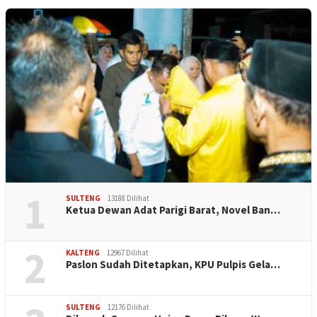
1
SULTENG
13188 Dilihat
Ketua Dewan Adat Parigi Barat, Novel Ban…
2
KALTENG
12967 Dilihat
Paslon Sudah Ditetapkan, KPU Pulpis Gela…
SULTENG
12176 Dilihat