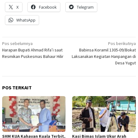
X
Facebook
Telegram
WhatsApp
Navigasi
Pos sebelumnya
Pos berikutnya
Harapan Bupati Ahmad Rifa’i saat
Babinsa Koramil 1305-09/Bokat
pos
Resmikan Puskesmas Bahaur Hilir
Laksanakan Kegiatan Hanpangan di
Desa Yugut
POS TERKAIT
SHM KUA Kahayan Kuala Terbit,
Kasi Bimas Islam Ukur Arah