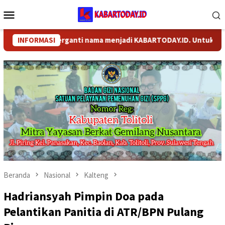
Loncat
Menu
ke
Mobile
konten
M telah berganti nama menjadi KABARTODAY.ID. Untuk layanan In
INFORMASI
Beranda
Nasional
Kalteng
Hadriansyah Pimpin Doa pada
Pelantikan Panitia di ATR/BPN Pulang