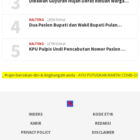
3
Dibawah Guyuran Hujan Deras Ribuan Warga…
4
KALTENG
11818 Dilihat
Dua Paslon Bupati dan Wakil Bupati Pulan…
5
KALTENG
11750 Dilihat
KPU Pulpis Undi Pencabutan Nomor Paslon …
ersikan-diri-&-lingkungaN-anda - AYO PUTUSKAN RANTAI COVID-19 #dirumah-aja
INDEKS
KODE ETIK
KARIR
REDAKSI
PRIVACY POLICY
DISCLAIMER