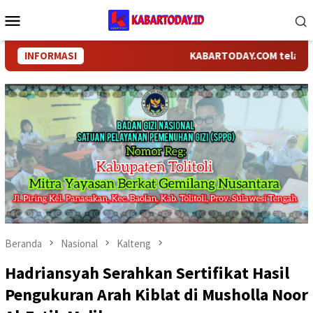
Loncat
Menu
ke
Mobile
konten
INFORMASI
KABARTODAY.COM telah bergant
Beranda
Nasional
Kalteng
Hadriansyah Serahkan Sertifikat Hasil
Pengukuran Arah Kiblat di Musholla Noor