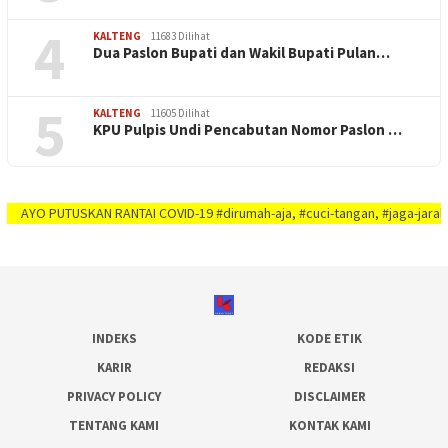
4
KALTENG
11683 Dilihat
Dua Paslon Bupati dan Wakil Bupati Pulan…
5
KALTENG
11605 Dilihat
KPU Pulpis Undi Pencabutan Nomor Paslon …
PUTUSKAN RANTAI COVID-19 #dirumah-aja, #cuci-tangan, #jaga-jarak, #jaga-im
INDEKS
KODE ETIK
KARIR
REDAKSI
PRIVACY POLICY
DISCLAIMER
TENTANG KAMI
KONTAK KAMI