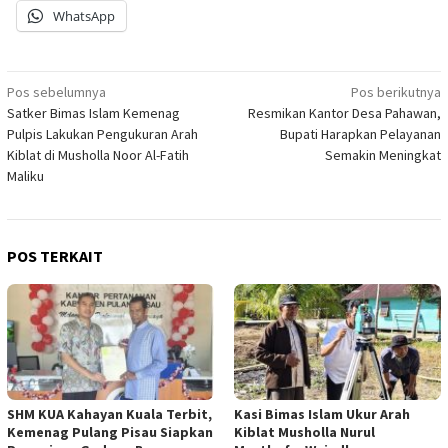
WhatsApp
Navigasi
Pos sebelumnya
Pos berikutnya
Satker Bimas Islam Kemenag
Resmikan Kantor Desa Pahawan,
pos
Pulpis Lakukan Pengukuran Arah
Bupati Harapkan Pelayanan
Kiblat di Musholla Noor Al-Fatih
Semakin Meningkat
Maliku
POS TERKAIT
SHM KUA Kahayan Kuala Terbit,
Kasi Bimas Islam Ukur Arah
Kemenag Pulang Pisau Siapkan
Kiblat Musholla Nurul