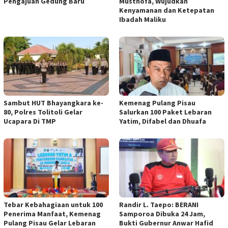
Pengajuan Gedung Baru
Musthofa, Wujudkan
Kenyamanan dan Ketepatan
Ibadah Maliku
Sambut HUT Bhayangkara ke-
Kemenag Pulang Pisau
80, Polres Tolitoli Gelar
Salurkan 100 Paket Lebaran
Ucapara Di TMP
Yatim, Difabel dan Dhuafa
Tebar Kebahagiaan untuk 100
Randir L. Taepo: BERANI
Penerima Manfaat, Kemenag
Samporoa Dibuka 24 Jam,
Pulang Pisau Gelar Lebaran
Bukti Gubernur Anwar Hafid