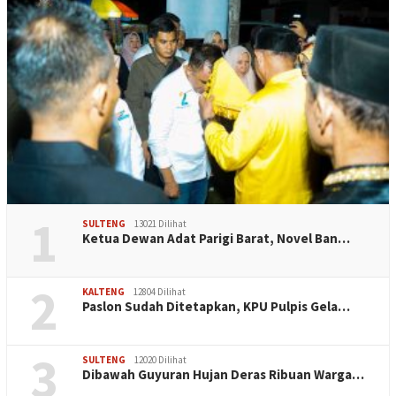
1
SULTENG
13021 Dilihat
Ketua Dewan Adat Parigi Barat, Novel Ban…
2
KALTENG
12804 Dilihat
Paslon Sudah Ditetapkan, KPU Pulpis Gela…
3
SULTENG
12020 Dilihat
Dibawah Guyuran Hujan Deras Ribuan Warga…