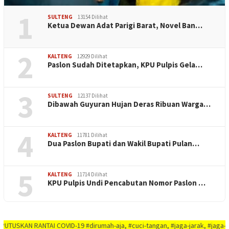
1
SULTENG
13154 Dilihat
Ketua Dewan Adat Parigi Barat, Novel Ban…
2
KALTENG
12929 Dilihat
Paslon Sudah Ditetapkan, KPU Pulpis Gela…
3
SULTENG
12137 Dilihat
Dibawah Guyuran Hujan Deras Ribuan Warga…
4
KALTENG
11781 Dilihat
Dua Paslon Bupati dan Wakil Bupati Pulan…
5
KALTENG
11714 Dilihat
KPU Pulpis Undi Pencabutan Nomor Paslon …
 RANTAI COVID-19 #dirumah-aja, #cuci-tangan, #jaga-jarak, #jaga-imunitas-t