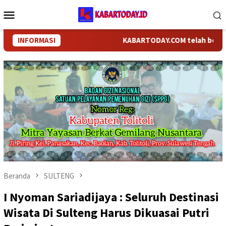
Loncat
Menu
ke
Mobile
konten
INFORMASI
KABARTODAY.COM telah berganti n
Beranda
SULTENG
I Nyoman Sariadijaya : Seluruh Destinasi
Wisata Di Sulteng Harus Dikuasai Putri