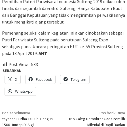
Pemilihan Puteri Pariwisata Indonesia Sulteng 2019 diikuti oleh
finalis dari sejumlah daerah di Sulteng. Hanya Kabupaten Buol
dan Banggai Kepulauan yang tidak mengirimkan perwakilannya
untuk mengikuti ajang tersebut.
Pemenang seleksi dalam kegiatan ini akan dinobatkan sebagai
Putri Pariwisata Sulteng pada penutupan Sulteng Expo
sekaligus puncak acara peringatan HUT ke-55 Provinsi Sulteng
pada 13 April 2019.
ANT
Post Views:
533
SEBARKAN
X
Facebook
Telegram
WhatsApp
Navigasi
Pos sebelumnya
Pos berikutnya
Yayasan Budha Tzu Chi Bangun
Trio Caleg Demokrat Gaet Pemilih
pos
1500 Huntap Di Sigi
Milenial di Dapil Baolan