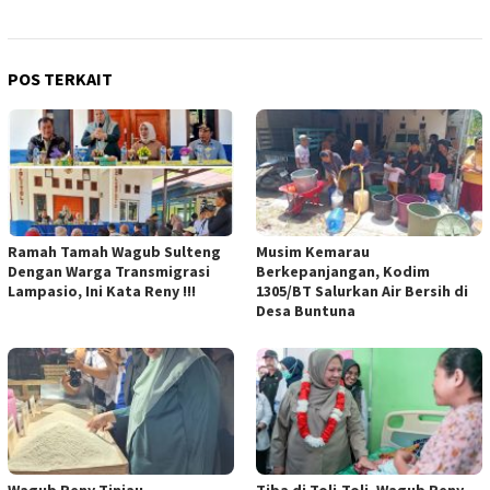
POS TERKAIT
Ramah Tamah Wagub Sulteng
Musim Kemarau
Dengan Warga Transmigrasi
Berkepanjangan, Kodim
Lampasio, Ini Kata Reny !!!
1305/BT Salurkan Air Bersih di
Desa Buntuna
Wagub Reny Tinjau
Tiba di Toli-Toli, Wagub Reny