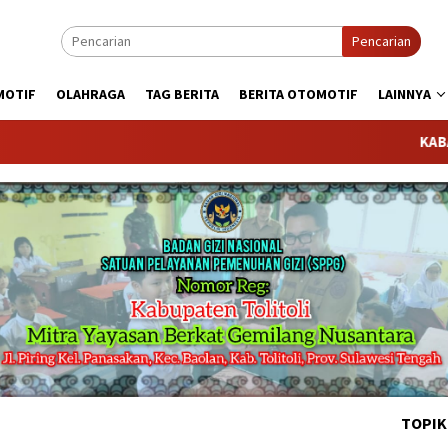
Pencarian
MOTIF
OLAHRAGA
TAG BERITA
BERITA OTOMOTIF
LAINNYA
KABARTODAY.C
TOPIK