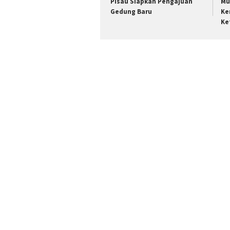
Pisau Siapkan Pengajuan
Mu
Gedung Baru
Ke
Ke