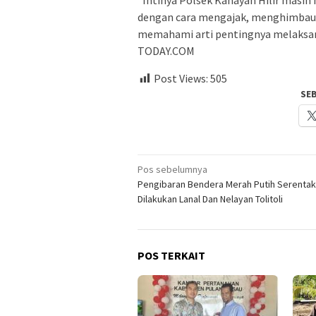
“Intinya Polsek Kahayan Hilir masih
dengan cara mengajak, menghimbau 
memahami arti pentingnya melaksan
TODAY.COM
Post Views:
505
SE
Navigasi
Pos sebelumnya
Pengibaran Bendera Merah Putih Serentak
pos
Dilakukan Lanal Dan Nelayan Tolitoli
POS TERKAIT