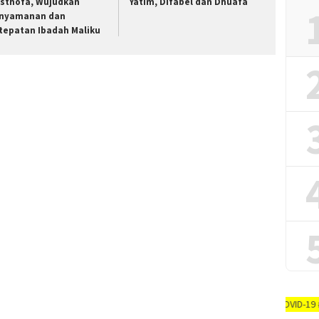
sthofa, Wujudkan
Yatim, Difabel dan Dhuafa
nyamanan dan
tepatan Ibadah Maliku
AYO PUTUSKAN RANTAI COVID-19 #dirumah-aja, #c