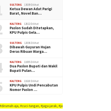
1
SULTENG
13039 Dilihat
Ketua Dewan Adat Parigi
Barat, Novel Ban…
2
KALTENG
12822 Dilihat
Paslon Sudah Ditetapkan,
KPU Pulpis Gela…
3
SULTENG
12036 Dilihat
Dibawah Guyuran Hujan
Deras Ribuan Warga…
4
KALTENG
11695 Dilihat
Dua Paslon Bupati dan Wakil
Bupati Pulan…
5
KALTENG
11618 Dilihat
KPU Pulpis Undi Pencabutan
Nomor Paslon …
uci-tangan, #jaga-jarak, #jaga-imunitas-tubuh, #rajin-bersikan-diri-&-ling