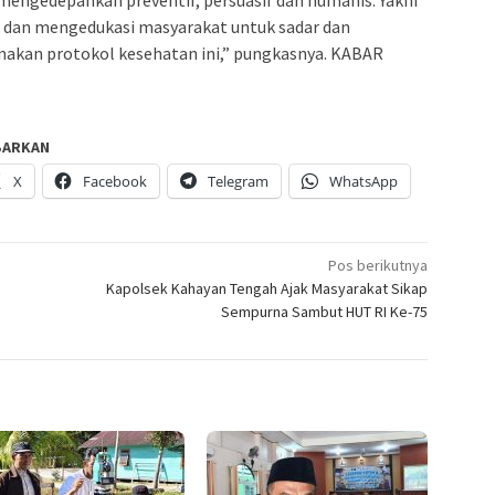
 mengedepankan preventif, persuasif dan humanis. Yakni
dan mengedukasi masyarakat untuk sadar dan
akan protokol kesehatan ini,” pungkasnya. KABAR
BARKAN
X
Facebook
Telegram
WhatsApp
Pos berikutnya
Kapolsek Kahayan Tengah Ajak Masyarakat Sikap
Sempurna Sambut HUT RI Ke-75