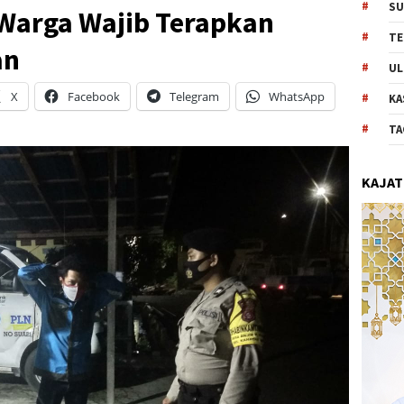
SU
 Warga Wajib Terapkan
TE
an
UL
X
Facebook
Telegram
WhatsApp
KA
TA
KAJAT