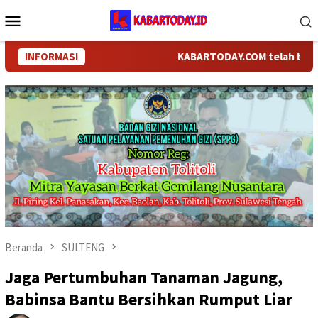
Loncat
Menu
ke
Mobile
konten
INFORMASI
KABARTODAY.COM telah berganti n
Beranda
SULTENG
Jaga Pertumbuhan Tanaman Jagung,
Babinsa Bantu Bersihkan Rumput Liar