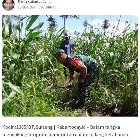
Erwin Kabartoday.id
23/06/2022
696 Dilihat
Kodim1305/BT, Sulteng | Kabartoday.id – Dalam rangka
mendukung program pemerintah dalam bidang ketahanan