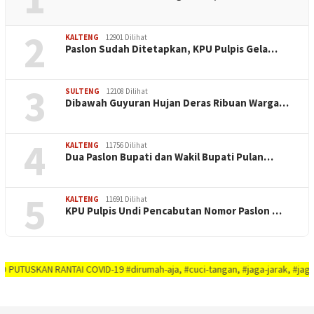
2
KALTENG
12901 Dilihat
Paslon Sudah Ditetapkan, KPU Pulpis Gela…
3
SULTENG
12108 Dilihat
Dibawah Guyuran Hujan Deras Ribuan Warga…
4
KALTENG
11756 Dilihat
Dua Paslon Bupati dan Wakil Bupati Pulan…
5
KALTENG
11691 Dilihat
KPU Pulpis Undi Pencabutan Nomor Paslon …
AN RANTAI COVID-19 #dirumah-aja, #cuci-tangan, #jaga-jarak, #jaga-imunitas-