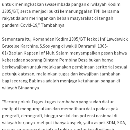
untuk meningkatkan swasembada pangan di wilayah Kodim
1305/BT, serta menjadi bukti kemanunggalan TNI bersama
rakyat dalam meringankan beban masyarakat di tengah
pandemi Covid-19,” Tambahnya
Sementara itu, Komandan Kodim 1305/BT letkol Inf Lawdewick
Brucelee Karthine. S.Sos yang di wakili Danramil 1305-
01/Baolan Kapten Inf Muh. Salam menyampaikan pesan bahwa
keberadaan seorang Bintara Pembina Desa bukan hanya
berkewajiban untuk melaksanakan pembinaan teritorial sesuai
petunjuk atasan, melainkan tugas dan kewajiban tambahan
bagi seorang Babinsa adalah menjaga ketahanan pangan di
wilayah Binaannya.
“Secara pokok Tugas-tugas tambahan yang sudah diatur
meliputi mengumpulkan dan memelihara data pada aspek
geografi, demografi, hingga sosial dan potensi nasional di
wilayah kerjanya. meliputi banyak aspek, yaitu aspek SDM, SDA,
sarana-prasarana dan infrastruktur, pertanian di wilayah