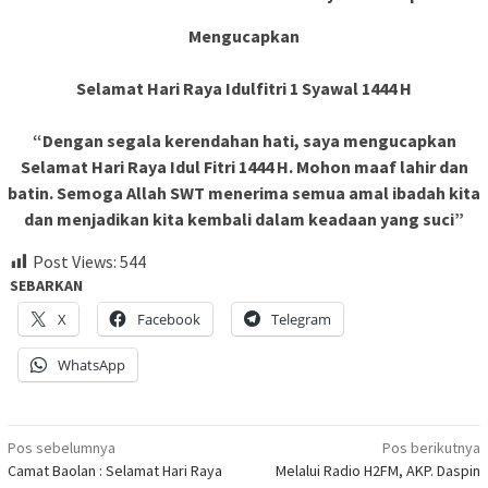
Mengucapkan
Selamat Hari Raya Idulfitri 1 Syawal 1444 H
“Dengan segala kerendahan hati, saya mengucapkan
Selamat Hari Raya Idul Fitri 1444 H. Mohon maaf lahir dan
batin. Semoga Allah SWT menerima semua amal ibadah kita
dan menjadikan kita kembali dalam keadaan yang suci”
Post Views:
544
SEBARKAN
X
Facebook
Telegram
WhatsApp
Navigasi
Pos sebelumnya
Pos berikutnya
Camat Baolan : Selamat Hari Raya
Melalui Radio H2FM, AKP. Daspin
pos