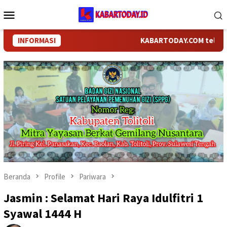
Loncat
Menu
ke
Mobile
konten
INFORMASI
KABARTODAY.COM telah berga
Beranda
Profile
Pariwara
Jasmin : Selamat Hari Raya Idulfitri 1
Syawal 1444 H