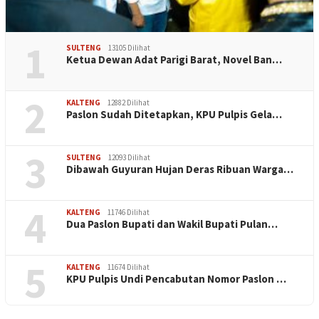
1
SULTENG
13105 Dilihat
Ketua Dewan Adat Parigi Barat, Novel Ban…
2
KALTENG
12882 Dilihat
Paslon Sudah Ditetapkan, KPU Pulpis Gela…
3
SULTENG
12093 Dilihat
Dibawah Guyuran Hujan Deras Ribuan Warga…
4
KALTENG
11746 Dilihat
Dua Paslon Bupati dan Wakil Bupati Pulan…
5
KALTENG
11674 Dilihat
KPU Pulpis Undi Pencabutan Nomor Paslon …