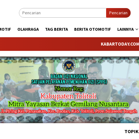
Pencarian
MOTIF
OLAHRAGA
TAG BERITA
BERITA OTOMOTIF
LAINNYA
KABARTODAY.COM telah bergan
TOPIK