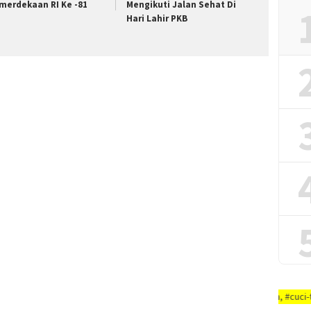
merdekaan RI Ke -81
Mengikuti Jalan Sehat Di
Hari Lahir PKB
AYO PUTUSKAN RANTAI COVID-19 #dirumah-aja, #cuci-tangan, #jaga-jarak