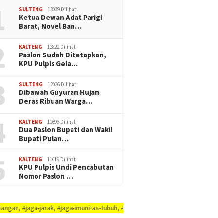
1
SULTENG
13039 Dilihat
Ketua Dewan Adat Parigi
Barat, Novel Ban…
2
KALTENG
12822 Dilihat
Paslon Sudah Ditetapkan,
KPU Pulpis Gela…
3
SULTENG
12036 Dilihat
Dibawah Guyuran Hujan
Deras Ribuan Warga…
4
KALTENG
11696 Dilihat
Dua Paslon Bupati dan Wakil
Bupati Pulan…
5
KALTENG
11619 Dilihat
KPU Pulpis Undi Pencabutan
Nomor Paslon …
, #jaga-imunitas-tubuh, #rajin-bersikan-diri-&-lingkungaN-anda - AYO PUTUS