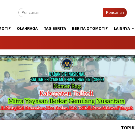
Pencarian
MOTIF
OLAHRAGA
TAG BERITA
BERITA OTOMOTIF
LAINNYA
KABA
TOPIK