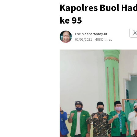
Kapolres Buol Had
ke 95
Erwin Kabartoday.id
01/02/2021
488 Dilihat