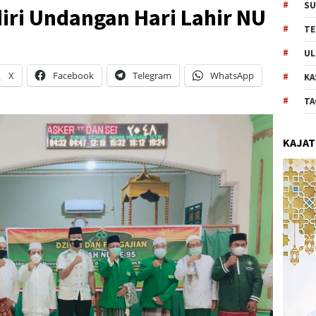
SU
iri Undangan Hari Lahir NU
TE
UL
X
Facebook
Telegram
WhatsApp
KA
TA
KAJAT