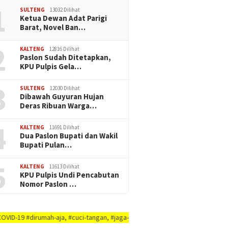
1
SULTENG
13032 Dilihat
Ketua Dewan Adat Parigi
Barat, Novel Ban…
2
KALTENG
12816 Dilihat
Paslon Sudah Ditetapkan,
KPU Pulpis Gela…
3
SULTENG
12030 Dilihat
Dibawah Guyuran Hujan
Deras Ribuan Warga…
4
KALTENG
11691 Dilihat
Dua Paslon Bupati dan Wakil
Bupati Pulan…
5
KALTENG
11613 Dilihat
KPU Pulpis Undi Pencabutan
Nomor Paslon …
mah-aja, #cuci-tangan, #jaga-jarak, #jaga-imunitas-tubuh, #rajin-bersikan-