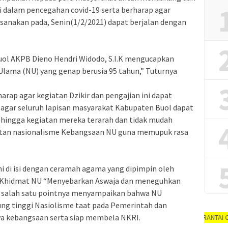
 dalam pencegahan covid-19 serta berharap agar
sanakan pada, Senin(1/2/2021) dapat berjalan dengan
uol AKPB Dieno Hendri Widodo, S.I.K mengucapkan
 Ulama (NU) yang genap berusia 95 tahun,” Tuturnya
rap agar kegiatan Dzikir dan pengajian ini dapat
n agar seluruh lapisan masyarakat Kabupaten Buol dapat
hingga kegiatan mereka terarah dan tidak mudah
atan nasionalisme Kebangsaan NU guna memupuk rasa
ni di isi dengan ceramah agama yang dipimpin oleh
ma Khidmat NU “Menyebarkan Aswaja dan meneguhkan
salah satu pointnya menyampaikan bahwa NU
ng tinggi Nasiolisme taat pada Pemerintah dan
 kebangsaan serta siap membela NKRI.
AYO PUTUSKAN RANTAI COVID-19 #diru