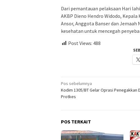
Dari pemantauan pelaksaan Hari lahir
AKBP Dieno Hendro Widodo, Kepala 
Ansor, Anggota Banser dan Jemaah 
kesehatan untuk mencegah penyebara
Post Views:
488
SE
Navigasi
Pos sebelumnya
Kodim 1305/BT Gelar Oprasi Penegakkan Di
pos
Protkes
POS TERKAIT