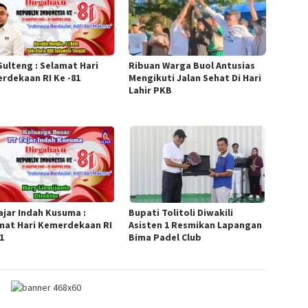
Sulteng : Selamat Hari
Ribuan Warga Buol Antusias
rdekaan RI Ke -81
Mengikuti Jalan Sehat Di Hari
Lahir PKB
Fajar Indah Kusuma :
Bupati Tolitoli Diwakili
mat Hari Kemerdekaan RI
Asisten 1 Resmikan Lapangan
1
Bima Padel Club