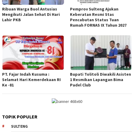
Ribuan Warga Buol Antusias
Pemprov Sulteng Ajukan
Mengikuti Jalan Sehat Di Hari
Keberatan Resmi Stas
Lahir PKB
Pencabutan Status Tuan
Rumah FORNAS IX Tahun 2027
PT. Fajar Indah Kusuma :
Bupati Tolitoli Diwakili Asisten
Selamat Hari Kemerdekaan RI
1 Resmikan Lapangan Bima
Ke -81
Padel Club
TOPIK POPULER
SULTENG