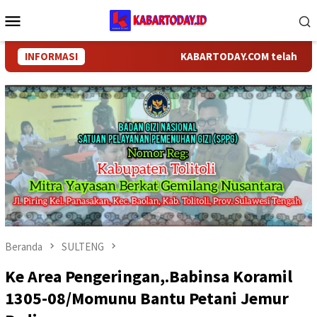
Loncat
Menu
ke
Mobile
konten
INFORMASI
KABARTODAY.COM telah berganti
Beranda
SULTENG
Ke Area Pengeringan,.Babinsa Koramil
1305-08/Momunu Bantu Petani Jemur