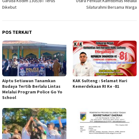
Garuda Kodim 1305/BT Terus
Utara Perkuat Kamtibmas Melalui
Dikebut
Silaturahmi Bersama Warga
POS TERKAIT
Aiptu Setiawan Tanamkan
KAK Sulteng : Selamat Hari
Budaya Tertib Berlalu Lintas
Kemerdekaan RI Ke -81
Melalui Program Police Go Yo
School