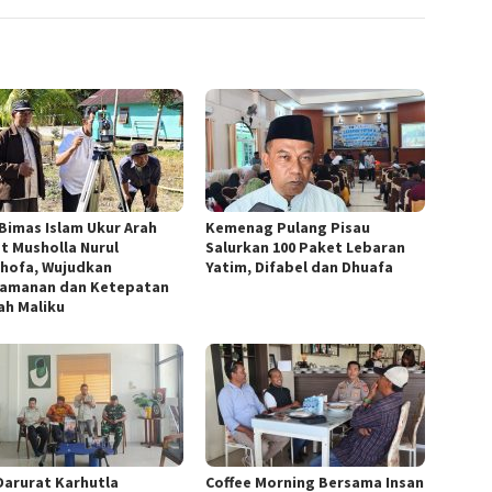
 Bimas Islam Ukur Arah
Kemenag Pulang Pisau
at Musholla Nurul
Salurkan 100 Paket Lebaran
hofa, Wujudkan
Yatim, Difabel dan Dhuafa
amanan dan Ketepatan
ah Maliku
Darurat Karhutla
Coffee Morning Bersama Insan