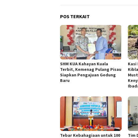
POS TERKAIT
SHM KUA Kahayan Kuala
Kasi
Terbit, Kemenag Pulang Pisau
Kibl
Siapkan Pengajuan Gedung
Must
Baru
Keny
Ibad
Tebar Kebahagiaan untuk 100
Tim 