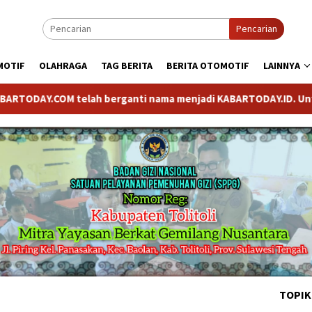
Pencarian
MOTIF
OLAHRAGA
TAG BERITA
BERITA OTOMOTIF
LAINNYA
.COM telah berganti nama menjadi KABARTODAY.ID. Untuk layanan
TOPIK