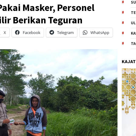
SU
akai Masker, Personel
TE
lir Berikan Teguran
UL
X
Facebook
Telegram
WhatsApp
KA
TA
KAJAT