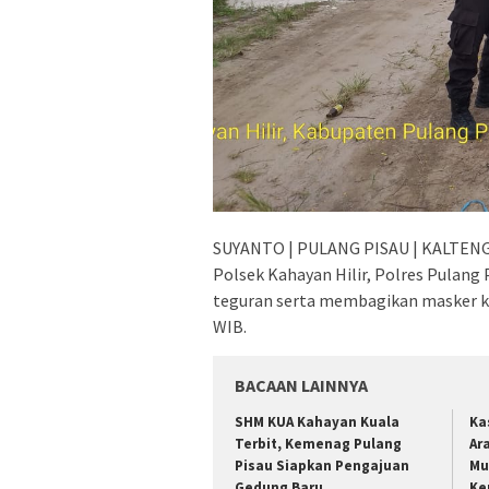
SUYANTO | PULANG PISAU | KALTENG 
Polsek Kahayan Hilir, Polres Pulan
teguran serta membagikan masker kep
WIB.
BACAAN LAINNYA
SHM KUA Kahayan Kuala
Ka
Terbit, Kemenag Pulang
Ar
Pisau Siapkan Pengajuan
Mu
Gedung Baru
Ke