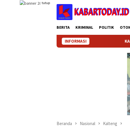
Loncat
tutup
ke
konten
BERITA
KRIMINAL
POLITIK
OTO
INFORMASI
KABARTODAY
Beranda
Nasional
Kalteng