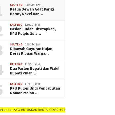
1
SULTENG
13155 Dilihat
Ketua Dewan Adat Parigi
Barat, Novel Ban…
2
KALTENG
12932 Dilihat
Paslon Sudah Ditetapkan,
KPU Pulpis Gela…
3
SULTENG
12141 Dilihat
Dibawah Guyuran Hujan
Deras Ribuan Warga…
4
KALTENG
11785 Dilihat
Dua Paslon Bupati dan Wakil
Bupati Pulan…
5
KALTENG
11718 Dilihat
KPU Pulpis Undi Pencabutan
Nomor Paslon …
O PUTUSKAN RANTAI COVID-19 #dirumah-aja, #cuci-tangan, #jaga-jarak, #jaga-