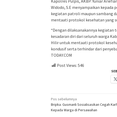
Kapolres Pulpis, AKBP. Yuniar Ariefian
Widodo, S.E menyampaikan kepada pe
kegiatan patroli maupun sambang d
mentaati protokol kesehatan yang s
“Dengan dilaksanakannya kegiatan 
kesadaran diri dari seluruh warga K
Hilir untuk mentaati protokol keseh
kondusif serta terhindar dari penyeb
TODAY.COM
Post Views:
546
SE
Navigasi
Pos sebelumnya
Bripka. Gusmanli Sosialisasikan Cegah Kar
pos
Kepada Warga di Persawahan