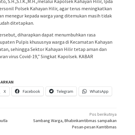
to, S.H.,S.I.K.,M.H.,melalui Kapolsek Kahayan Hilir, Ipda
rsonil Polsek Kahayan Hilir, agar terus meningkatkan
an menegur kepada warga yang ditemukan masih tidak
udah ditetapkan.
tersebut, diharapkan dapat menumbuhkan rasa
abupaten Pulpis khususnya warga di Kecamatan Kahayan
atan, sehingga Sektor Kahayan Hilir tetap aman dan
aran virus Covid-19,” Singkat Kapolsek. KABAR
BARKAN
X
Facebook
Telegram
WhatsApp
Pos berikutnya
hutla
Sambang Warga, Bhabinkamtibmas sampaikan
Pesan-pesan Kamtibmas