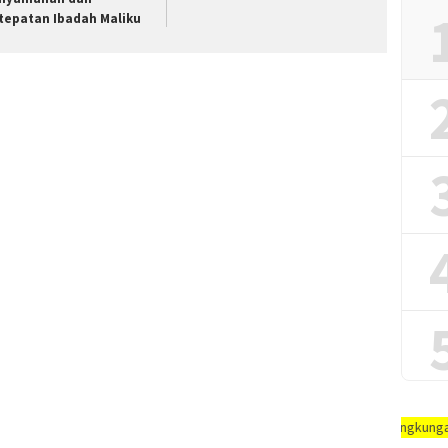
tepatan Ibadah Maliku
a-jarak, #jaga-imunitas-tubuh, #rajin-bersikan-diri-&-lingkungaN-anda - AY