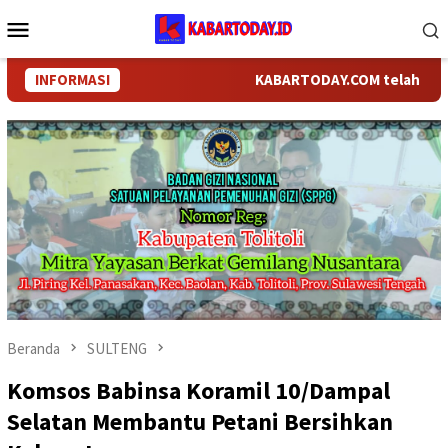
Loncat
Menu
ke
Mobile
konten
INFORMASI
KABARTODAY.COM telah berganti 
Beranda
SULTENG
Komsos Babinsa Koramil 10/Dampal
Selatan Membantu Petani Bersihkan