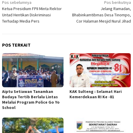
Navigasi
Pos sebelumnya
Pos berikutnya
Ketua Presidium FPII Minta Rektor
Jelang Ramadan,
pos
Untad Hentikan Diskriminasi
Bhabinkamtibmas Desa Tinompo,
Terhadap Media Pers
Cor Halaman Mesjid Nurul Jihad
POS TERKAIT
Aiptu Setiawan Tanamkan
KAK Sulteng : Selamat Hari
Budaya Tertib Berlalu Lintas
Kemerdekaan RI Ke -81
Melalui Program Police Go Yo
School