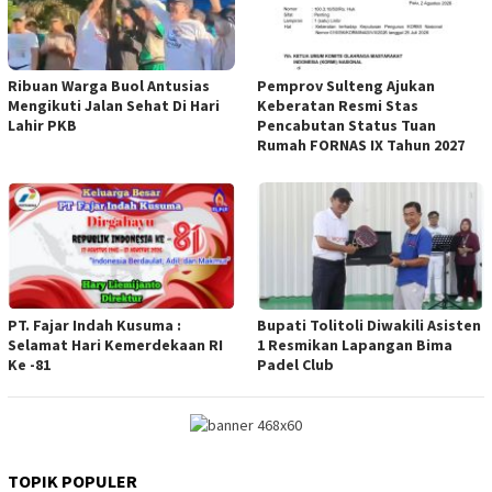
Ribuan Warga Buol Antusias
Pemprov Sulteng Ajukan
Mengikuti Jalan Sehat Di Hari
Keberatan Resmi Stas
Lahir PKB
Pencabutan Status Tuan
Rumah FORNAS IX Tahun 2027
PT. Fajar Indah Kusuma :
Bupati Tolitoli Diwakili Asisten
Selamat Hari Kemerdekaan RI
1 Resmikan Lapangan Bima
Ke -81
Padel Club
TOPIK POPULER