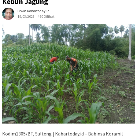
Kebun Jagung
Erwin Kabartoday.id
19/03/2023
460 Dilihat
Kodim1305/BT, Sulteng | Kabartoday.id – Babinsa Koramil