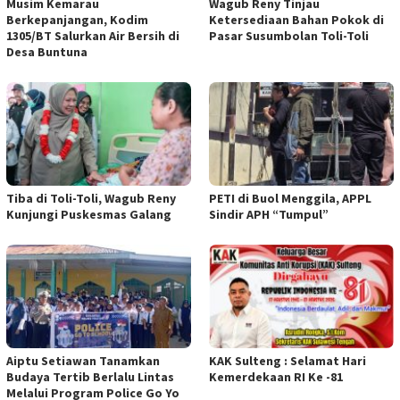
Musim Kemarau
Wagub Reny Tinjau
Berkepanjangan, Kodim
Ketersediaan Bahan Pokok di
1305/BT Salurkan Air Bersih di
Pasar Susumbolan Toli-Toli
Desa Buntuna
Tiba di Toli-Toli, Wagub Reny
PETI di Buol Menggila, APPL
Kunjungi Puskesmas Galang
Sindir APH “Tumpul”
Aiptu Setiawan Tanamkan
KAK Sulteng : Selamat Hari
Budaya Tertib Berlalu Lintas
Kemerdekaan RI Ke -81
Melalui Program Police Go Yo