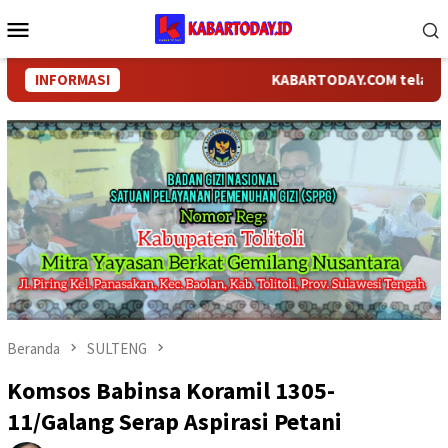
Loncat
Menu
ke
Mobile
konten
INFORMASI
KABARTODAY.COM telah bergan
Beranda
SULTENG
Komsos Babinsa Koramil 1305-
11/Galang Serap Aspirasi Petani