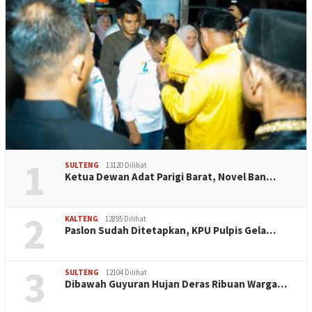
1
SULTENG
13120 Dilihat
Ketua Dewan Adat Parigi Barat, Novel Ban…
2
KALTENG
12895 Dilihat
Paslon Sudah Ditetapkan, KPU Pulpis Gela…
3
SULTENG
12104 Dilihat
Dibawah Guyuran Hujan Deras Ribuan Warga…