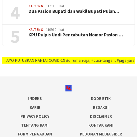
4
KALTENG
11753 Dilihat
Dua Paslon Bupati dan Wakil Bupati Pulan…
5
KALTENG
11686 Dilihat
KPU Pulpis Undi Pencabutan Nomor Paslon …
 PUTUSKAN RANTAI COVID-19 #dirumah-aja, #cuci-tangan, #jaga-jarak, #jaga-im
INDEKS
KODE ETIK
KARIR
REDAKSI
PRIVACY POLICY
DISCLAIMER
TENTANG KAMI
KONTAK KAMI
FORM PENGADUAN
PEDOMAN MEDIA SIBER