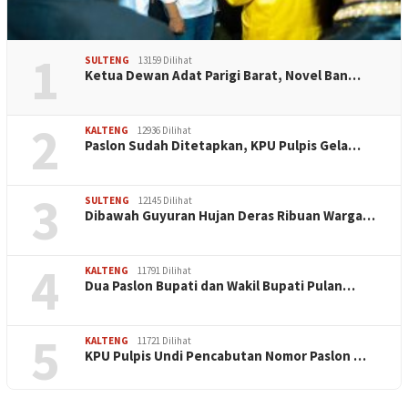
1
SULTENG
13159 Dilihat
Ketua Dewan Adat Parigi Barat, Novel Ban…
2
KALTENG
12936 Dilihat
Paslon Sudah Ditetapkan, KPU Pulpis Gela…
3
SULTENG
12145 Dilihat
Dibawah Guyuran Hujan Deras Ribuan Warga…
4
KALTENG
11791 Dilihat
Dua Paslon Bupati dan Wakil Bupati Pulan…
5
KALTENG
11721 Dilihat
KPU Pulpis Undi Pencabutan Nomor Paslon …