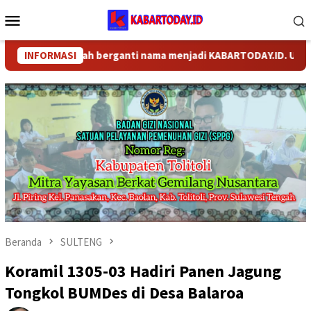
Loncat
Menu
ke
Mobile
konten
DAY.COM telah berganti nama menjadi KABARTODAY.ID. Untuk laya
INFORMASI
Beranda
SULTENG
Koramil 1305-03 Hadiri Panen Jagung
Tongkol BUMDes di Desa Balaroa