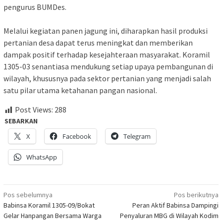
pengurus BUMDes.
Melalui kegiatan panen jagung ini, diharapkan hasil produksi
pertanian desa dapat terus meningkat dan memberikan
dampak positif terhadap kesejahteraan masyarakat. Koramil
1305-03 senantiasa mendukung setiap upaya pembangunan di
wilayah, khususnya pada sektor pertanian yang menjadi salah
satu pilar utama ketahanan pangan nasional.
Post Views:
288
SEBARKAN
X
Facebook
Telegram
WhatsApp
Navigasi
Pos sebelumnya
Pos berikutnya
Babinsa Koramil 1305-09/Bokat
Peran Aktif Babinsa Dampingi
pos
Gelar Hanpangan Bersama Warga
Penyaluran MBG di Wilayah Kodim