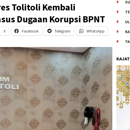
SU
res Tolitoli Kembali
TE
asus Dugaan Korupsi BPNT
UL
X
Facebook
Telegram
WhatsApp
KA
TA
KAJAT