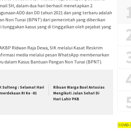
smail SH, dalam dua hari berhasil menetapkan 2
hgunaan ADD dan DD tahun 2021 dan yang terbaru adalah
n Non Tunai (BPNT) dari pemerintah yang diberikan
 tunggakan kasus yang di tinggalkan oleh pejabat yang
 AKBP Ridwan Raja Dewa, SIK melalui Kasat Reskrim
ikonfirmasi media melalui pesan WhatsApp membenarkan
u dalam Kasus Bantuan Pangan Non Tunai (BPNT).
K Sulteng : Selamat Hari
Ribuan Warga Buol Antusias
merdekaan RI Ke -81
Mengikuti Jalan Sehat Di
Hari Lahir PKB
AYO PUTUSKAN RANTAI COVID-19 #dirumah-aja, 