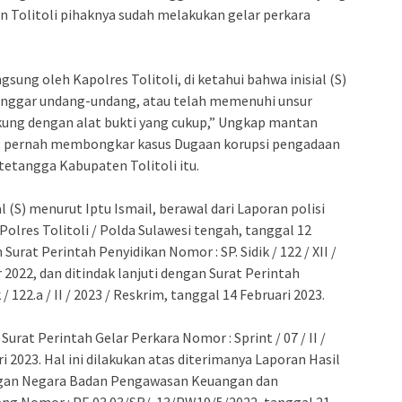
en Tolitoli pihaknya sudah melakukan gelar perkara
gsung oleh Kapolres Tolitoli, di ketahui bahwa inisial (S)
anggar undang-undang, atau telah memenuhi unsur
ukung dengan alat bukti yang cukup,” Ungkap mantan
g pernah membongkar kasus Dugaan korupsi pengadaan
ah tetangga Kabupaten Tolitoli itu.
 (S) menurut Iptu Ismail, berawal dari Laporan polisi
/ Polres Tolitoli / Polda Sulawesi tengah, tanggal 12
urat Perintah Penyidikan Nomor : SP. Sidik / 122 / XII /
2022, dan ditindak lanjuti dengan Surat Perintah
/ 122.a / II / 2023 / Reskrim, tanggal 14 Februari 2023.
urat Perintah Gelar Perkara Nomor : Sprint / 07 / II /
i 2023. Hal ini dilakukan atas diterimanya Laporan Hasil
ngan Negara Badan Pengawasan Keuangan dan