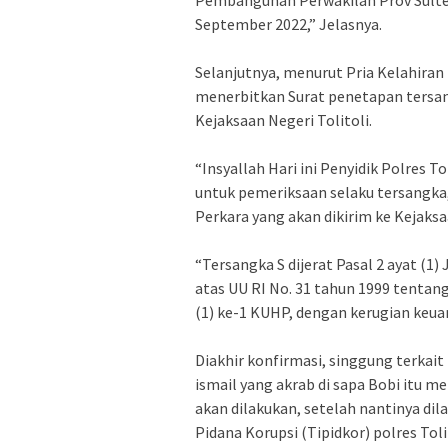
Pembangunan Perwakilan Prov Sulte
September 2022,” Jelasnya.
Selanjutnya, menurut Pria Kelahiran
menerbitkan Surat penetapan tersang
Kejaksaan Negeri Tolitoli.
“Insyallah Hari ini Penyidik Polres 
untuk pemeriksaan selaku tersangk
Perkara yang akan dikirim ke Kejaks
“Tersangka S dijerat Pasal 2 ayat (1)
atas UU RI No. 31 tahun 1999 tentan
(1) ke-1 KUHP, dengan kerugian keua
Diakhir konfirmasi, singgung terkai
ismail yang akrab di sapa Bobi itu 
akan dilakukan, setelah nantinya dil
Pidana Korupsi (Tipidkor) polres To