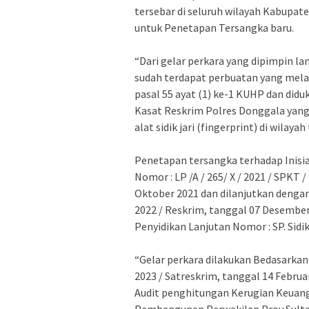
tersebar di seluruh wilayah Kabupat
untuk Penetapan Tersangka baru.
“Dari gelar perkara yang dipimpin lan
sudah terdapat perbuatan yang mel
pasal 55 ayat (1) ke-1 KUHP dan did
Kasat Reskrim Polres Donggala yan
alat sidik jari (fingerprint) di wilay
Penetapan tersangka terhadap Inisial
Nomor : LP /A / 265/ X / 2021 / SPKT 
Oktober 2021 dan dilanjutkan dengan S
2022 / Reskrim, tanggal 07 Desember 
Penyidikan Lanjutan Nomor : SP. Sidik 
“Gelar perkara dilakukan Bedasarkan S
2023 / Satreskrim, tanggal 14 Februar
Audit penghitungan Kerugian Keua