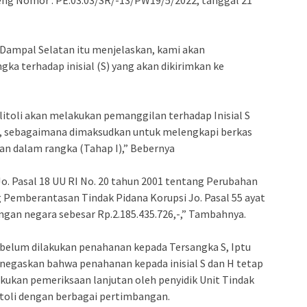
ng Nomor : PE.03.03/SR/-13/PW19/5/2022, tanggal 21
 Dampal Selatan itu menjelaskan, kami akan
ka terhadap inisial (S) yang akan dikirimkan ke
Tolitoli akan melakukan pemanggilan terhadap Inisial S
a, sebagaimana dimaksudkan untuk melengkapi berkas
aan dalam rangka (Tahap I),” Bebernya
 Jo. Pasal 18 UU RI No. 20 tahun 2001 tentang Perubahan
g Pemberantasan Tindak Pidana Korupsi Jo. Pasal 55 ayat
ngan negara sebesar Rp.2.185.435.726,-,” Tambahnya.
t belum dilakukan penahanan kepada Tersangka S, Iptu
menegaskan bahwa penahanan kepada inisial S dan H tetap
akukan pemeriksaan lanjutan oleh penyidik Unit Tindak
litoli dengan berbagai pertimbangan.