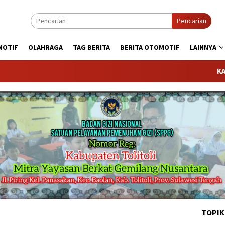
Pencarian
MOTIF
OLAHRAGA
TAG BERITA
BERITA OTOMOTIF
LAINNYA
KABARTODAY.
TOPIK