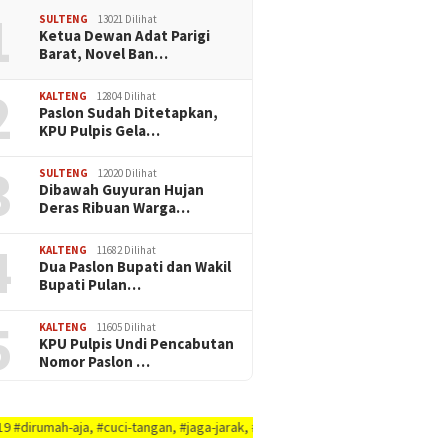
1
SULTENG
13021 Dilihat
Ketua Dewan Adat Parigi
Barat, Novel Ban…
2
KALTENG
12804 Dilihat
Paslon Sudah Ditetapkan,
KPU Pulpis Gela…
3
SULTENG
12020 Dilihat
Dibawah Guyuran Hujan
Deras Ribuan Warga…
4
KALTENG
11682 Dilihat
Dua Paslon Bupati dan Wakil
Bupati Pulan…
5
KALTENG
11605 Dilihat
KPU Pulpis Undi Pencabutan
Nomor Paslon …
#cuci-tangan, #jaga-jarak, #jaga-imunitas-tubuh, #rajin-bersikan-diri-&-lin