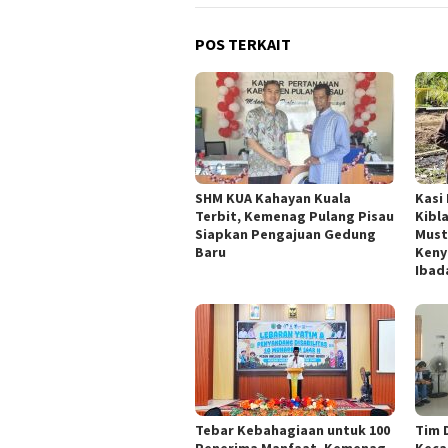
POS TERKAIT
SHM KUA Kahayan Kuala
Kasi
Terbit, Kemenag Pulang Pisau
Kibl
Siapkan Pengajuan Gedung
Must
Baru
Keny
Ibad
Tebar Kebahagiaan untuk 100
Tim 