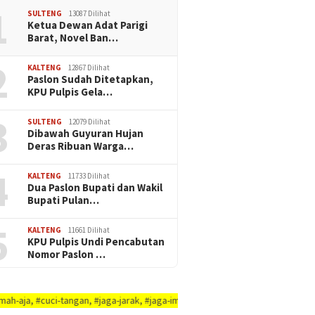
1
SULTENG
13087 Dilihat
Ketua Dewan Adat Parigi
Barat, Novel Ban…
2
KALTENG
12867 Dilihat
Paslon Sudah Ditetapkan,
KPU Pulpis Gela…
3
SULTENG
12079 Dilihat
Dibawah Guyuran Hujan
Deras Ribuan Warga…
4
KALTENG
11733 Dilihat
Dua Paslon Bupati dan Wakil
Bupati Pulan…
5
KALTENG
11661 Dilihat
KPU Pulpis Undi Pencabutan
Nomor Paslon …
-tangan, #jaga-jarak, #jaga-imunitas-tubuh, #rajin-bersikan-diri-&-lingkun