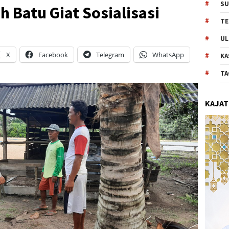
SU
h Batu Giat Sosialisasi
TE
UL
X
Facebook
Telegram
WhatsApp
KA
TA
KAJAT