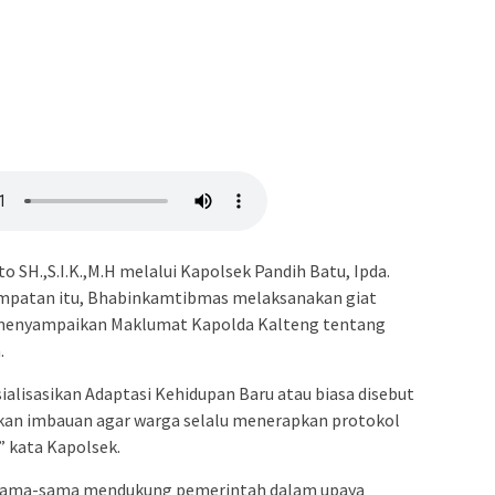
o SH.,S.I.K.,M.H melalui Kapolsek Pandih Batu, Ipda.
empatan itu, Bhabinkamtibmas melaksanakan giat
a menyampaikan Maklumat Kapolda Kalteng tentang
.
sialisasikan Adaptasi Kehidupan Baru atau biasa disebut
an imbauan agar warga selalu menerapkan protokol
” kata Kapolsek.
sama-sama mendukung pemerintah dalam upaya