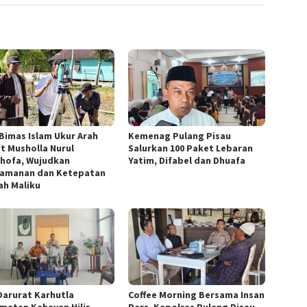
 Bimas Islam Ukur Arah
Kemenag Pulang Pisau
at Musholla Nurul
Salurkan 100 Paket Lebaran
hofa, Wujudkan
Yatim, Difabel dan Dhuafa
amanan dan Ketepatan
ah Maliku
Darurat Karhutla
Coffee Morning Bersama Insan