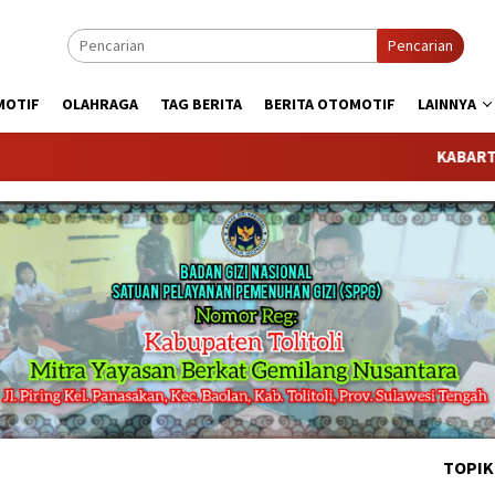
Pencarian
MOTIF
OLAHRAGA
TAG BERITA
BERITA OTOMOTIF
LAINNYA
KABARTODAY.COM
TOPIK