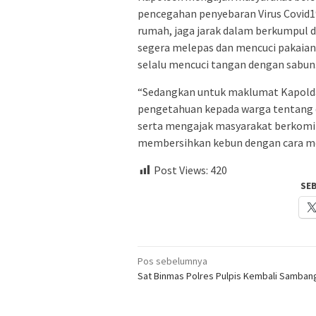
pencegahan penyebaran Virus Covid1
rumah, jaga jarak dalam berkumpul da
segera melepas dan mencuci pakaian 
selalu mencuci tangan dengan sabun
“Sedangkan untuk maklumat Kapold
pengetahuan kepada warga tentang 
serta mengajak masyarakat berkomit
membersihkan kebun dengan cara m
Post Views:
420
SE
Navigasi
Pos sebelumnya
Sat Binmas Polres Pulpis Kembali Samban
pos