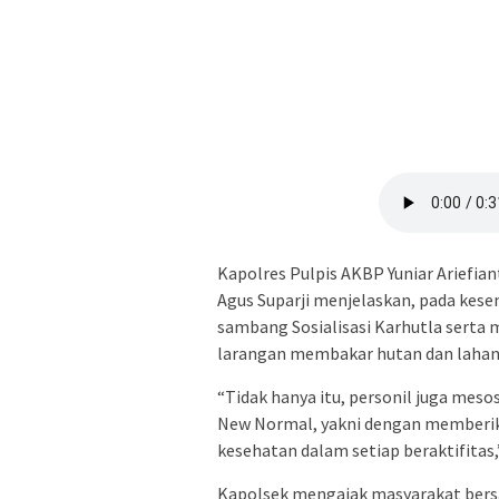
Kapolres Pulpis AKBP Yuniar Ariefiant
Agus Suparji menjelaskan, pada kes
sambang Sosialisasi Karhutla sert
larangan membakar hutan dan lahan
“Tidak hanya itu, personil juga meso
New Normal, yakni dengan memberik
kesehatan dalam setiap beraktifitas,
Kapolsek mengajak masyarakat ber