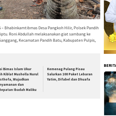
– Bhabinkamtibmas Desa Pangkoh Hilir, Polsek Pandih
Briptu. Roni Abdullah melaksanakan giat sambang ke
a Sanggang, Kecamatan Pandih Batu, Kabupaten Pulpis,
BERIT
si Bimas Islam Ukur
Kemenag Pulang Pisau
ah Kiblat Musholla Nurul
Salurkan 100 Paket Lebaran
sthofa, Wujudkan
Yatim, Difabel dan Dhuafa
nyamanan dan
tepatan Ibadah Maliku