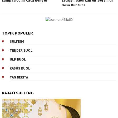
Lampasio, Ini Kata Reny !!!
1305/BT Salurkan Air Bersih di
Desa Buntuna
TOPIK POPULER
SULTENG
TENDER BUOL
ULP BUOL
KASUS BUOL
TAG BERITA
KAJATI SULTENG