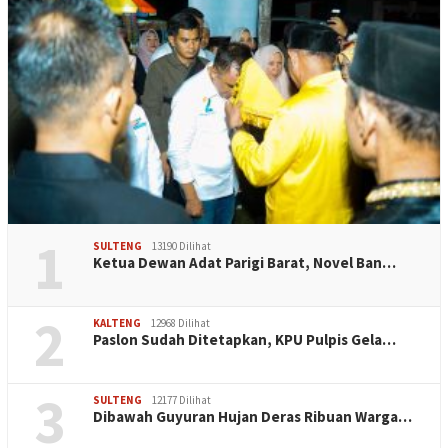
1
SULTENG
13190 Dilihat
Ketua Dewan Adat Parigi Barat, Novel Ban…
2
KALTENG
12968 Dilihat
Paslon Sudah Ditetapkan, KPU Pulpis Gela…
3
SULTENG
12177 Dilihat
Dibawah Guyuran Hujan Deras Ribuan Warga…