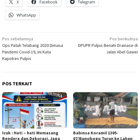
X
Facebook
Telegram
WhatsApp
Navigasi
Pos sebelumnya
Pos berikutnya
Ops Patuh Telabang 2020 Dimasa
DPUPR Pulpis Benahi Drainase di
pos
Pandemi Covid-19, Ini Kata
Jalan Abel Gawei
Kapolres Pulpis
POS TERKAIT
Icuk : Hati – hati Memasang
Babinsa Koramil 1305-
Bendera dan Dekorasi, Jaga
07/Bunobogu Turun ke Lahan