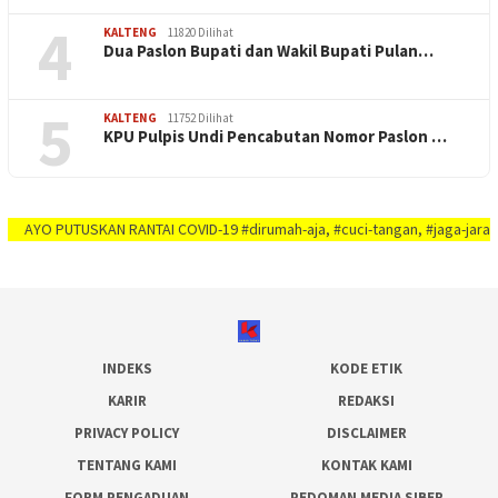
4
KALTENG
11820 Dilihat
Dua Paslon Bupati dan Wakil Bupati Pulan…
5
KALTENG
11752 Dilihat
KPU Pulpis Undi Pencabutan Nomor Paslon …
 PUTUSKAN RANTAI COVID-19 #dirumah-aja, #cuci-tangan, #jaga-jarak, #jaga-i
INDEKS
KODE ETIK
KARIR
REDAKSI
PRIVACY POLICY
DISCLAIMER
TENTANG KAMI
KONTAK KAMI
FORM PENGADUAN
PEDOMAN MEDIA SIBER