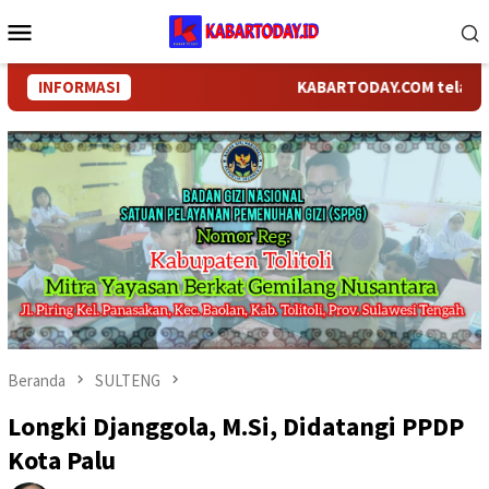
Loncat
Menu
ke
Mobile
konten
INFORMASI
KABARTODAY.COM telah bergan
Beranda
SULTENG
Longki Djanggola, M.Si, Didatangi PPDP
Kota Palu