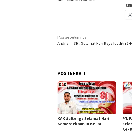
SE
Navigasi
Pos sebelumnya
Andriani, SH : Selamat Hari Raya Idulfitri 144
pos
POS TERKAIT
KAK Sulteng : Selamat Hari
PT. 
Kemerdekaan RI Ke -81
Sela
Ke -8