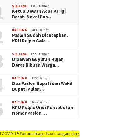
1
SULTENG
13113 Dilihat
Ketua Dewan Adat Parigi
Barat, Novel Ban…
2
KALTENG
12891 Dilihat
Paslon Sudah Ditetapkan,
KPU Pulpis Gela…
3
SULTENG
12099 Dilihat
Dibawah Guyuran Hujan
Deras Ribuan Warga…
4
KALTENG
11750 Dilihat
Dua Paslon Bupati dan Wakil
Bupati Pulan…
5
KALTENG
11682 Dilihat
KPU Pulpis Undi Pencabutan
Nomor Paslon …
dirumah-aja, #cuci-tangan, #jaga-jarak, #jaga-imunitas-tubuh, #rajin-bersi