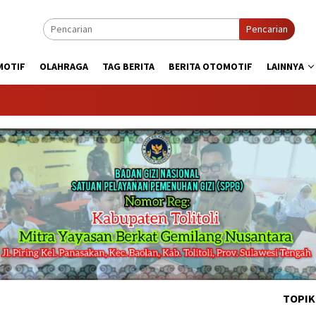
Pencarian
MOTIF
OLAHRAGA
TAG BERITA
BERITA OTOMOTIF
LAINNYA
KA
TOPIK