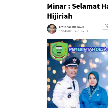
Minar : Selamat Ha
Hijiriah
Erwin Kabartoday.id
17/04/2023
469 Dilihat