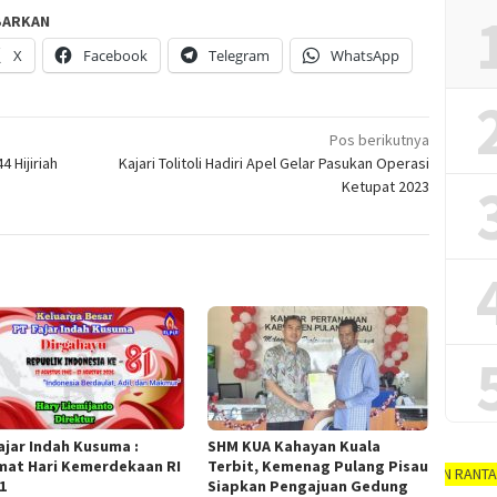
BARKAN
X
Facebook
Telegram
WhatsApp
Pos berikutnya
4 Hijiriah
Kajari Tolitoli Hadiri Apel Gelar Pasukan Operasi
Ketupat 2023
Fajar Indah Kusuma :
SHM KUA Kahayan Kuala
mat Hari Kemerdekaan RI
Terbit, Kemenag Pulang Pisau
AYO PUTUSKAN RANTAI COVID-19 #
1
Siapkan Pengajuan Gedung