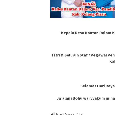
Kepala Desa Kantan Dalam K
Istri & Seluruh Staf / Pegawai 
Ka
Selamat Hari Raya I
Ja’alanallohu wa iyyakum minal
Post Views:
469