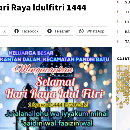
SU
ri Raya Idulfitri 1444
TE
UL
X
Facebook
Telegram
WhatsApp
KA
TA
KAJAT