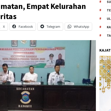
SU
matan, Empat Kelurahan
TE
ritas
UL
X
Facebook
Telegram
WhatsApp
KA
TA
KAJAT