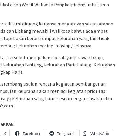
Walikota dan Wakil Walikota Pangkalpinang untuk lima
ris ditemi diruang kerjanya mengatakan sesuai arahan
da dan Litbang mewakili walikota bahwa ada empat
 tetapi bukan berarti empat kelurahan yang lain tidak
il rembug kelurahan masing-masing,” jelasnya.
itas tersebut merupakan daerah yang rawan banjir,
 kelurahan Bintang, kelurahan Parit Lalang, Kelurahan
gkap Haris.
Musrembang usulan rencana kegiatan pembangunan
r usulan kelurahan akan menjadi kegiatan prioritas
snya kelurahan yang harus sesuai dengan sasaran dan
AY.com
BARKAN
X
Facebook
Telegram
WhatsApp