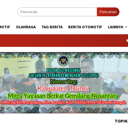
Pencarian
MOTIF
OLAHRAGA
TAG BERITA
BERITA OTOMOTIF
LAINNYA
KABARTODA
TOPIK