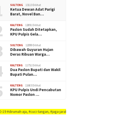
1
SULTENG
13113 Dilihat
Ketua Dewan Adat Parigi
Barat, Novel Ban…
2
KALTENG
12891 Dilihat
Paslon Sudah Ditetapkan,
KPU Pulpis Gela…
3
SULTENG
12099 Dilihat
Dibawah Guyuran Hujan
Deras Ribuan Warga…
4
KALTENG
11751 Dilihat
Dua Paslon Bupati dan Wakil
Bupati Pulan…
5
KALTENG
11683 Dilihat
KPU Pulpis Undi Pencabutan
Nomor Paslon …
, #cuci-tangan, #jaga-jarak, #jaga-imunitas-tubuh, #rajin-bersikan-diri-&-