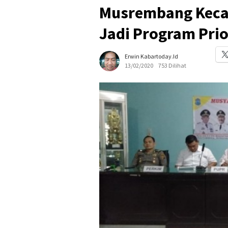
Musrembang Keca
Jadi Program Prio
Erwin Kabartoday.id
13/02/2020
753 Dilihat