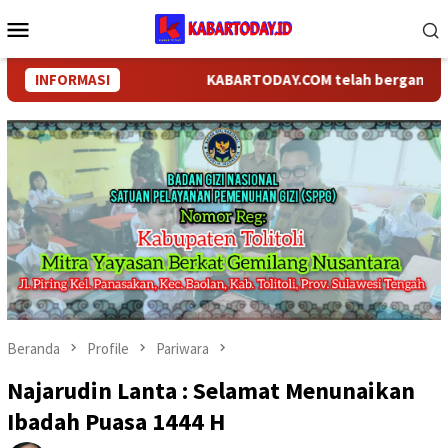
Loncat
Menu
ke
Mobile
konten
INFORMASI
KABARTODAY.COM telah berganti nama m
Beranda
Profile
Pariwara
Najarudin Lanta : Selamat Menunaikan
Ibadah Puasa 1444 H