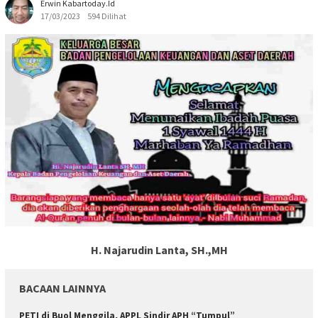
Erwin Kabartoday.id
17/03/2023
594 Dilihat
H. Najarudin Lanta, SH.,MH
BACAAN LAINNYA
PETI di Buol Menggila, APPL Sindir APH “Tumpul”