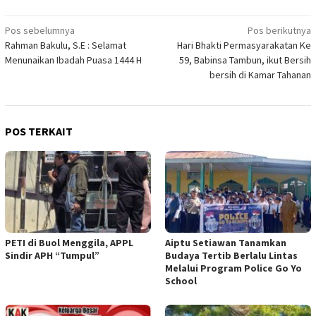
Navigasi
Pos sebelumnya
Pos berikutnya
Rahman Bakulu, S.E : Selamat
Hari Bhakti Permasyarakatan Ke
pos
Menunaikan Ibadah Puasa 1444 H
59, Babinsa Tambun, ikut Bersih
bersih di Kamar Tahanan
POS TERKAIT
PETI di Buol Menggila, APPL
Aiptu Setiawan Tanamkan
Sindir APH “Tumpul”
Budaya Tertib Berlalu Lintas
Melalui Program Police Go Yo
School