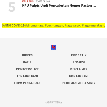
5
KALTENG
11675 Dilihat
KPU Pulpis Undi Pencabutan Nomor Paslon …
VID-19 #dirumah-aja, #cuci-tangan, #jaga-jarak, #jaga-imunitas-tubuh, #raj
INDEKS
KODE ETIK
KARIR
REDAKSI
PRIVACY POLICY
DISCLAIMER
TENTANG KAMI
KONTAK KAMI
FORM PENGADUAN
PEDOMAN MEDIA SIBER
KABARTODAY