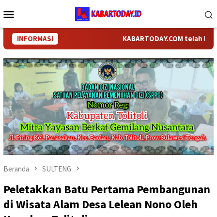
Loncat
Menu
ke
Mobile
konten
INFORMASI
KABARTODAY.COM telah berganti 
Beranda
SULTENG
Peletakkan Batu Pertama Pembangunan
di Wisata Alam Desa Lelean Nono Oleh