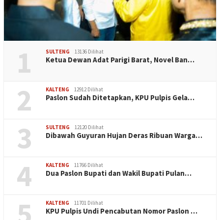
1
SULTENG
13136 Dilihat
Ketua Dewan Adat Parigi Barat, Novel Ban…
2
KALTENG
12912 Dilihat
Paslon Sudah Ditetapkan, KPU Pulpis Gela…
3
SULTENG
12120 Dilihat
Dibawah Guyuran Hujan Deras Ribuan Warga…
4
KALTENG
11766 Dilihat
Dua Paslon Bupati dan Wakil Bupati Pulan…
5
KALTENG
11701 Dilihat
KPU Pulpis Undi Pencabutan Nomor Paslon …