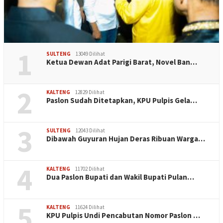
1
SULTENG
13049 Dilihat
Ketua Dewan Adat Parigi Barat, Novel Ban…
2
KALTENG
12829 Dilihat
Paslon Sudah Ditetapkan, KPU Pulpis Gela…
3
SULTENG
12043 Dilihat
Dibawah Guyuran Hujan Deras Ribuan Warga…
4
KALTENG
11702 Dilihat
Dua Paslon Bupati dan Wakil Bupati Pulan…
5
KALTENG
11624 Dilihat
KPU Pulpis Undi Pencabutan Nomor Paslon …