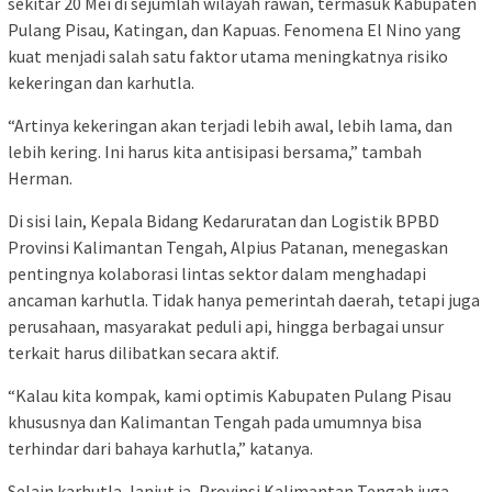
sekitar 20 Mei di sejumlah wilayah rawan, termasuk Kabupaten
Pulang Pisau, Katingan, dan Kapuas. Fenomena El Nino yang
kuat menjadi salah satu faktor utama meningkatnya risiko
kekeringan dan karhutla.
“Artinya kekeringan akan terjadi lebih awal, lebih lama, dan
lebih kering. Ini harus kita antisipasi bersama,” tambah
Herman.
Di sisi lain, Kepala Bidang Kedaruratan dan Logistik BPBD
Provinsi Kalimantan Tengah, Alpius Patanan, menegaskan
pentingnya kolaborasi lintas sektor dalam menghadapi
ancaman karhutla. Tidak hanya pemerintah daerah, tetapi juga
perusahaan, masyarakat peduli api, hingga berbagai unsur
terkait harus dilibatkan secara aktif.
“Kalau kita kompak, kami optimis Kabupaten Pulang Pisau
khususnya dan Kalimantan Tengah pada umumnya bisa
terhindar dari bahaya karhutla,” katanya.
Selain karhutla, lanjut ia, Provinsi Kalimantan Tengah juga