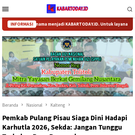
Loncat
Menu
ke
Mobile
konten
 berganti nama menjadi KABARTODAY.ID. Untuk layanan Informasi
INFORMASI
Beranda
Nasional
Kalteng
Pemkab Pulang Pisau Siaga Dini Hadapi
Karhutla 2026, Sekda: Jangan Tunggu