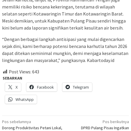
memiliki risiko bencana kekeringan, terutama di wilayah
selatan seperti Kotawaringin Timur dan Kotawaringin Barat.
Meski demikian, untuk Kabupaten Pulang Pisau sendiri hingga
kini belum ada laporan signifikan terkait kesulitan air bersih.
“Dengan berbagai langkah antisipasi yang mulai digencarkan
sejak dini, kami berharap potensi bencana karhutla tahun 2026
dapat ditekan seminimal mungkin, demi menjaga keselamatan
lingkungan dan masyarakat,” pungkasnya. Kabartoday.id
Post Views:
643
SEBARKAN
X
Facebook
Telegram
WhatsApp
Navigasi
Pos sebelumnya
Pos berikutnya
Dorong Produktivitas Petani Lokal,
DPRD Pulang Pisau Ingatkan
pos