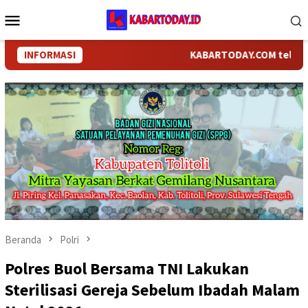
Loncat
Menu
ke
Mobile
konten
INFORMASI
KABARTODAY.COM telah bergan
Beranda
Polri
Polres Buol Bersama TNI Lakukan
Sterilisasi Gereja Sebelum Ibadah Malam