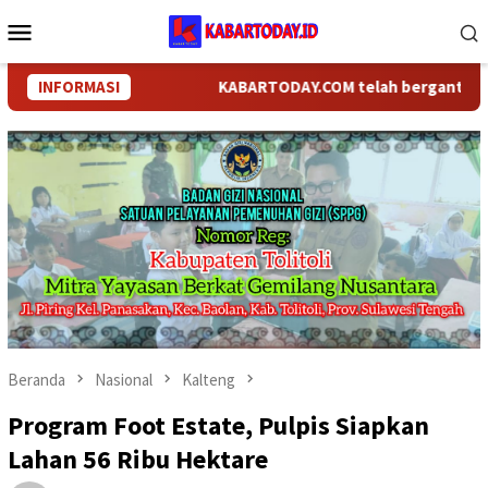
Loncat
Menu
ke
Mobile
konten
INFORMASI
KABARTODAY.COM telah berganti nama me
Beranda
Nasional
Kalteng
Program Foot Estate, Pulpis Siapkan
Lahan 56 Ribu Hektare