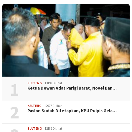
1
SULTENG
13198 Dilihat
Ketua Dewan Adat Parigi Barat, Novel Ban…
2
KALTENG
12977 Dilihat
Paslon Sudah Ditetapkan, KPU Pulpis Gela…
SULTENG
12185 Dilihat