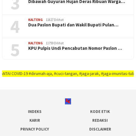
3
Dibawah Guyuran Hujan Deras Ribuan Warga…
4
KALTENG
11827 Dilihat
Dua Paslon Bupati dan Wakil Bupati Pulan…
5
KALTENG
11759 Dilihat
KPU Pulpis Undi Pencabutan Nomor Paslon …
D-19 #dirumah-aja, #cuci-tangan, #jaga-jarak, #jaga-imunitas-tubuh, #rajin-
INDEKS
KODE ETIK
KARIR
REDAKSI
PRIVACY POLICY
DISCLAIMER