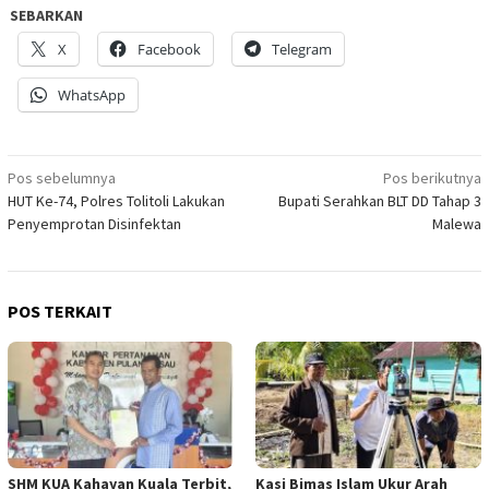
SEBARKAN
X
Facebook
Telegram
WhatsApp
Navigasi
Pos sebelumnya
Pos berikutnya
HUT Ke-74, Polres Tolitoli Lakukan
Bupati Serahkan BLT DD Tahap 3
pos
Penyemprotan Disinfektan
Malewa
POS TERKAIT
SHM KUA Kahayan Kuala Terbit,
Kasi Bimas Islam Ukur Arah