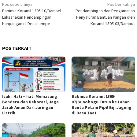
Navigasi
Pos sebelumnya
Pos berikutnya
Babinsa Koramil 1305-10/Damsel
Pendampingan dan Pengamanan
pos
Laksanakan Pendampingan
Penyaluran Bantuan Pangan oleh
Hanpangan di Desa Lempe
Koramil 1305-03/Damput
POS TERKAIT
Icuk : Hati – hati Memasang
Babinsa Koramil 1305-
Bendera dan Dekorasi, Jaga
07/Bunobogu Turun ke Lahan
Jarak Aman Dari Jaringan
Bantu Petani Pipil Biji Jagung
Listrik
di Desa Taat