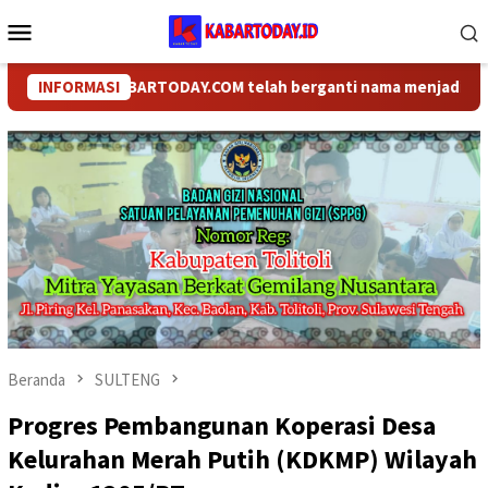
Loncat
Menu
ke
Mobile
konten
INFORMASI
KABARTODAY.COM telah berganti nama menjadi KABARTOD
Beranda
SULTENG
Progres Pembangunan Koperasi Desa
Kelurahan Merah Putih (KDKMP) Wilayah