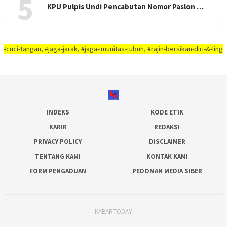
5
KPU Pulpis Undi Pencabutan Nomor Paslon …
gan, #jaga-jarak, #jaga-imunitas-tubuh, #rajin-bersikan-diri-&-lingkungaN-
INDEKS
KODE ETIK
KARIR
REDAKSI
PRIVACY POLICY
DISCLAIMER
TENTANG KAMI
KONTAK KAMI
FORM PENGADUAN
PEDOMAN MEDIA SIBER
KABARTODAY