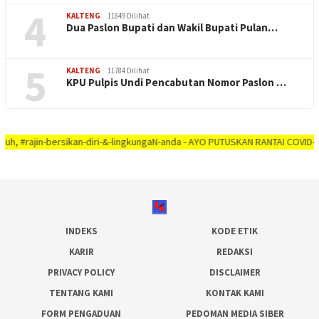
4
KALTENG
11849 Dilihat
Dua Paslon Bupati dan Wakil Bupati Pulan…
5
KALTENG
11784 Dilihat
KPU Pulpis Undi Pencabutan Nomor Paslon …
in-bersikan-diri-&-lingkungaN-anda - AYO PUTUSKAN RANTAI COVID-19 #dirumah
INDEKS
KODE ETIK
KARIR
REDAKSI
PRIVACY POLICY
DISCLAIMER
TENTANG KAMI
KONTAK KAMI
FORM PENGADUAN
PEDOMAN MEDIA SIBER