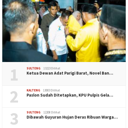
1
SULTENG
13223 Dilihat
Ketua Dewan Adat Parigi Barat, Novel Ban…
2
KALTENG
13003 Dilihat
Paslon Sudah Ditetapkan, KPU Pulpis Gela…
3
SULTENG
12208 Dilihat
Dibawah Guyuran Hujan Deras Ribuan Warga…