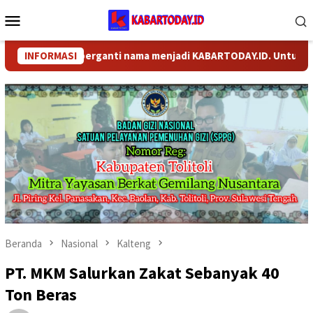
Loncat
Menu
ke
Mobile
konten
COM telah berganti nama menjadi KABARTODAY.ID. Untuk layanan 
INFORMASI
Beranda
Nasional
Kalteng
PT. MKM Salurkan Zakat Sebanyak 40
Ton Beras