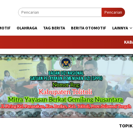
Pencarian
MOTIF
OLAHRAGA
TAG BERITA
BERITA OTOMOTIF
LAINNYA
KABARTODAY
TOPIK