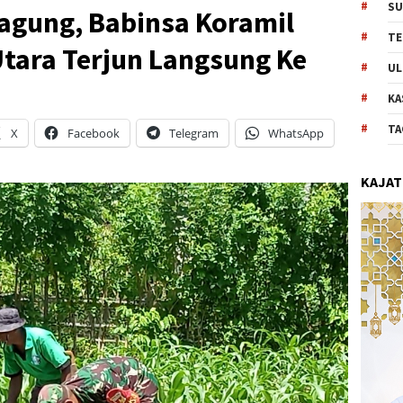
SU
gung, Babinsa Koramil
TE
tara Terjun Langsung Ke
UL
KA
TA
X
Facebook
Telegram
WhatsApp
KAJAT