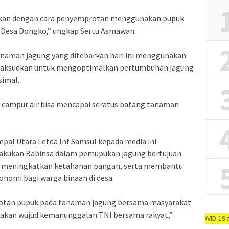
kan dengan cara penyemprotan menggunakan pupuk
ga Desa Dongko,” ungkap Sertu Asmawan.
naman jagung yang ditebarkan hari ini menggunakan
 di maksudkan untuk mengoptimalkan pertumbuhan jagung
simal.
di campur air bisa mencapai seratus batang tanaman
pal Utara Letda Inf Samsul kepada media ini
akukan Babinsa dalam pemupukan jagung bertujuan
 meningkatkan ketahanan pangan, serta membantu
omi bagi warga binaan di desa.
tan pupuk pada tanaman jagung bersama masyarakat
pakan wujud kemanunggalan TNI bersama rakyat,”
AYO PUTUSKAN RANTAI COVID-19 #dirumah-aja,