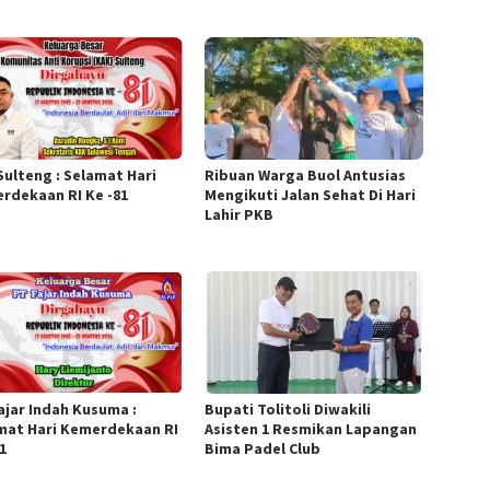
Sulteng : Selamat Hari
Ribuan Warga Buol Antusias
rdekaan RI Ke -81
Mengikuti Jalan Sehat Di Hari
Lahir PKB
Fajar Indah Kusuma :
Bupati Tolitoli Diwakili
mat Hari Kemerdekaan RI
Asisten 1 Resmikan Lapangan
1
Bima Padel Club