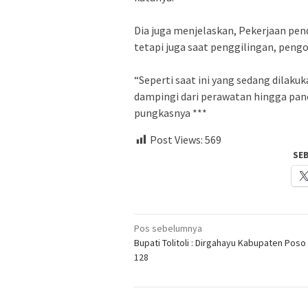
Dia juga menjelaskan, Pekerjaan pe
tetapi juga saat penggilingan, peng
“Seperti saat ini yang sedang dilakuk
dampingi dari perawatan hingga pane
pungkasnya ***
Post Views:
569
SE
Navigasi
Pos sebelumnya
Bupati Tolitoli : Dirgahayu Kabupaten Poso
pos
128