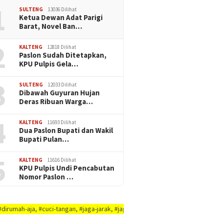
1
SULTENG
13036 Dilihat
Ketua Dewan Adat Parigi
Barat, Novel Ban…
2
KALTENG
12818 Dilihat
Paslon Sudah Ditetapkan,
KPU Pulpis Gela…
3
SULTENG
12033 Dilihat
Dibawah Guyuran Hujan
Deras Ribuan Warga…
4
KALTENG
11693 Dilihat
Dua Paslon Bupati dan Wakil
Bupati Pulan…
5
KALTENG
11616 Dilihat
KPU Pulpis Undi Pencabutan
Nomor Paslon …
 #cuci-tangan, #jaga-jarak, #jaga-imunitas-tubuh, #rajin-bersikan-diri-&-l