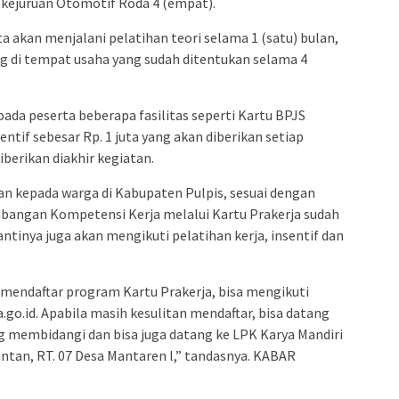
 kejuruan Otomotif Roda 4 (empat).
a akan menjalani pelatihan teori selama 1 (satu) bulan,
 di tempat usaha yang sudah ditentukan selama 4
pada peserta beberapa fasilitas seperti Kartu BPJS
ntif sebesar Rp. 1 juta yang akan diberikan setiap
iberikan diakhir kegiatan.
kan kepada warga di Kabupaten Pulpis, sesuai dengan
bangan Kompetensi Kerja melalui Kartu Prakerja sudah
antinya juga akan mengikuti pelatihan kerja, insentif dan
mendaftar program Kartu Prakerja, bisa mengikuti
.go.id. Apabila masih kesulitan mendaftar, bisa datang
g membidangi dan bisa juga datang ke LPK Karya Mandiri
antan, RT. 07 Desa Mantaren l,” tandasnya. KABAR