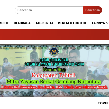
Pencarian
MOTIF
OLAHRAGA
TAG BERITA
BERITA OTOMOTIF
LAINNYA
KABAR
TOPIK