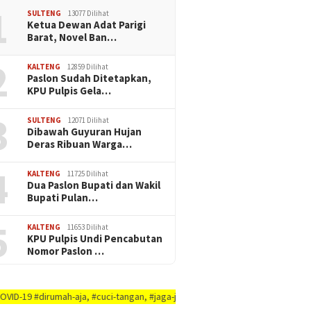
1
SULTENG
13077 Dilihat
Ketua Dewan Adat Parigi
Barat, Novel Ban…
2
KALTENG
12859 Dilihat
Paslon Sudah Ditetapkan,
KPU Pulpis Gela…
3
SULTENG
12071 Dilihat
Dibawah Guyuran Hujan
Deras Ribuan Warga…
4
KALTENG
11725 Dilihat
Dua Paslon Bupati dan Wakil
Bupati Pulan…
5
KALTENG
11653 Dilihat
KPU Pulpis Undi Pencabutan
Nomor Paslon …
ah-aja, #cuci-tangan, #jaga-jarak, #jaga-imunitas-tubuh, #rajin-bersikan-d