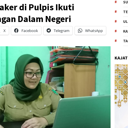
SU
ker di Pulpis Ikuti
TE
gan Dalam Negeri
UL
X
Facebook
Telegram
WhatsApp
KA
TA
KAJAT