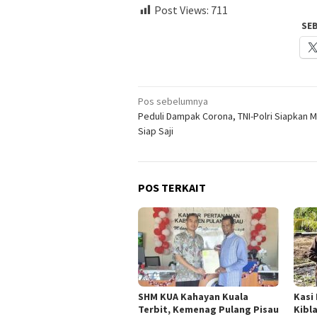
Post Views:
711
SE
Navigasi
Pos sebelumnya
Peduli Dampak Corona, TNI-Polri Siapkan 
pos
Siap Saji
POS TERKAIT
SHM KUA Kahayan Kuala
Kasi
Terbit, Kemenag Pulang Pisau
Kibl