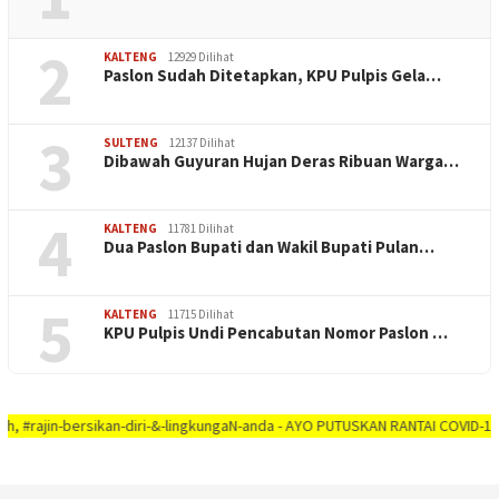
2
KALTENG
12929 Dilihat
Paslon Sudah Ditetapkan, KPU Pulpis Gela…
3
SULTENG
12137 Dilihat
Dibawah Guyuran Hujan Deras Ribuan Warga…
4
KALTENG
11781 Dilihat
Dua Paslon Bupati dan Wakil Bupati Pulan…
5
KALTENG
11715 Dilihat
KPU Pulpis Undi Pencabutan Nomor Paslon …
in-bersikan-diri-&-lingkungaN-anda - AYO PUTUSKAN RANTAI COVID-19 #dirumah-