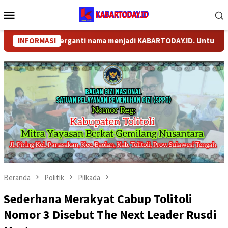
Loncat
Menu
ke
Mobile
konten
COM telah berganti nama menjadi KABARTODAY.ID. Untuk layanan 
INFORMASI
Beranda
Politik
Pilkada
Sederhana Merakyat Cabup Tolitoli
Nomor 3 Disebut The Next Leader Rusdi