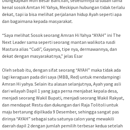
Diungkapkan Moh Besar Bantilan, sebelumnya ia sudah lama
kenal sosok Amtan HI Yahya, Meskipun hubungan tidak terlalu
dekat, tapi ia bisa melihat perjalanan hidup Ayah seperti apa
dan bagaimana kepada masyarakat.
“Saya melihat Sosok seorang Amran Hi Yahya “AYAH” ini The
Next Leader sama seperti seorang mantan walikota rusdi
Mastura alias “Cudi”, Gayanya, tipe nya, dermawannya, dan
dekat dengan masyarakatnya,” jelas Esar
Oleh sebab itu, dengan sifat seorang “AYAH” maka tidak ada
lagi keraguan pada diri saya (MBB, Red) untuk mendampingi
Amran Hi yahya. Selain itu alasan selanjutnya, Ayah yang asli
dari wilayah Dapil 1 yang juga perna menjabat kepala desa,
menjadi seorang Wakil Bupati, menjadi seorang Wakil Rakyat,
dan mendapat Restu dan dukungan dari Raja Tolitoli untuk
maju bertarung dipilkada 9 Desember, sehingga sangat pas
dirinya “AYAH” sebagai satu satunya calon yang mewakili
daerah dapil 2 dengan jumlah pemilih terbesar kedua setelah