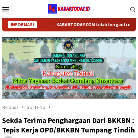
Loncat
Menu
ke
Mobile
konten
INFORMASI
KABARTODAY.COM telah berganti nama menja
Beranda
SULTENG
Sekda Terima Penghargaan Dari BKKBN :
Tepis Kerja OPD/BKKBN Tumpang Tindih