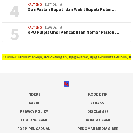
4
KALTENG
11774 Dilihat
Dua Paslon Bupati dan Wakil Bupati Pulan…
5
KALTENG
11708 Dilihat
KPU Pulpis Undi Pencabutan Nomor Paslon …
#dirumah-aja, #cuci-tangan, #jaga-jarak, #jaga-imunitas-tubuh, #rajin-bersi
INDEKS
KODE ETIK
KARIR
REDAKSI
PRIVACY POLICY
DISCLAIMER
TENTANG KAMI
KONTAK KAMI
FORM PENGADUAN
PEDOMAN MEDIA SIBER