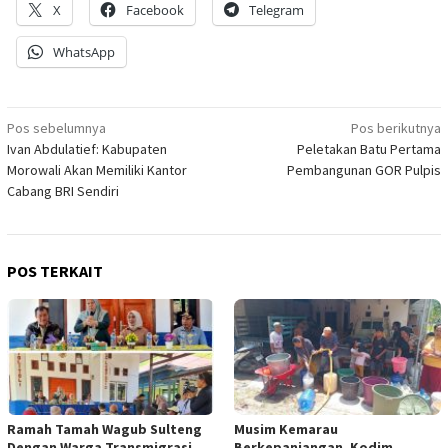
X
Facebook
Telegram
WhatsApp
Navigasi
Pos sebelumnya
Pos berikutnya
Ivan Abdulatief: Kabupaten
Peletakan Batu Pertama
pos
Morowali Akan Memiliki Kantor
Pembangunan GOR Pulpis
Cabang BRI Sendiri
POS TERKAIT
Ramah Tamah Wagub Sulteng
Musim Kemarau
Dengan Warga Transmigrasi
Berkepanjangan, Kodim