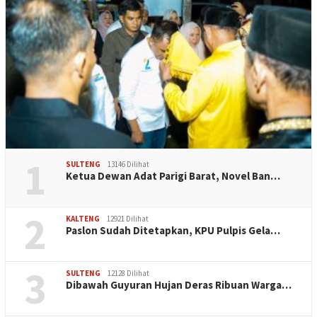
1
SULTENG
13146 Dilihat
Ketua Dewan Adat Parigi Barat, Novel Ban…
2
KALTENG
12921 Dilihat
Paslon Sudah Ditetapkan, KPU Pulpis Gela…
3
SULTENG
12128 Dilihat
Dibawah Guyuran Hujan Deras Ribuan Warga…