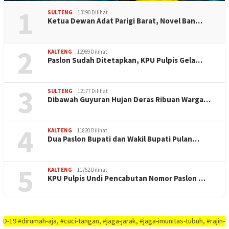
1
SULTENG
13190 Dilihat
Ketua Dewan Adat Parigi Barat, Novel Ban…
2
KALTENG
12969 Dilihat
Paslon Sudah Ditetapkan, KPU Pulpis Gela…
3
SULTENG
12177 Dilihat
Dibawah Guyuran Hujan Deras Ribuan Warga…
4
KALTENG
11820 Dilihat
Dua Paslon Bupati dan Wakil Bupati Pulan…
5
KALTENG
11752 Dilihat
KPU Pulpis Undi Pencabutan Nomor Paslon …
ah-aja, #cuci-tangan, #jaga-jarak, #jaga-imunitas-tubuh, #rajin-bersikan-d