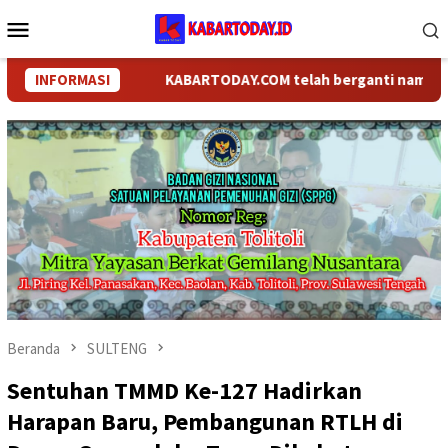
Loncat
Menu
ke
Mobile
konten
INFORMASI
KABARTODAY.COM telah berganti nama menjadi
Beranda
SULTENG
Sentuhan TMMD Ke-127 Hadirkan
Harapan Baru, Pembangunan RTLH di