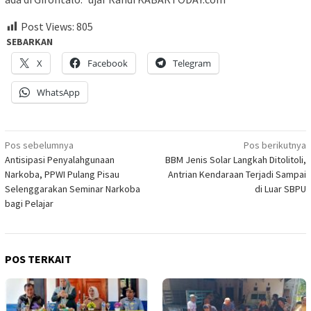
Post Views:
805
SEBARKAN
X
Facebook
Telegram
WhatsApp
Navigasi
Pos sebelumnya
Pos berikutnya
Antisipasi Penyalahgunaan
BBM Jenis Solar Langkah Ditolitoli,
pos
Narkoba, PPWI Pulang Pisau
Antrian Kendaraan Terjadi Sampai
Selenggarakan Seminar Narkoba
di Luar SBPU
bagi Pelajar
POS TERKAIT