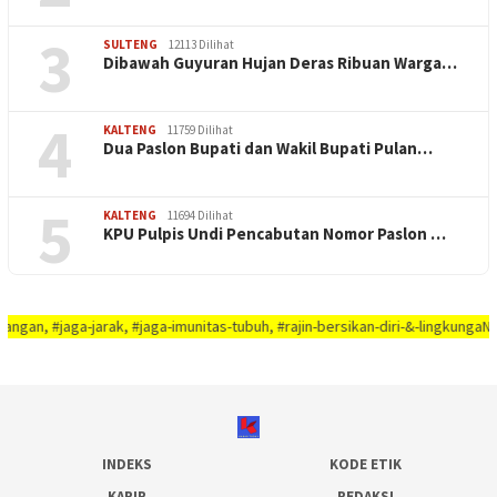
3
SULTENG
12113 Dilihat
Dibawah Guyuran Hujan Deras Ribuan Warga…
4
KALTENG
11759 Dilihat
Dua Paslon Bupati dan Wakil Bupati Pulan…
5
KALTENG
11694 Dilihat
KPU Pulpis Undi Pencabutan Nomor Paslon …
aga-jarak, #jaga-imunitas-tubuh, #rajin-bersikan-diri-&-lingkungaN-anda - A
INDEKS
KODE ETIK
KARIR
REDAKSI