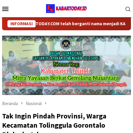
Loncat
Menu
ke
Mobile
konten
INFORMASI
KABARTODAY.COM telah berganti nama menjadi KABARTODAY.
Beranda
Nasional
Tak Ingin Pindah Provinsi, Warga
Kecamatan Tolinggula Gorontalo