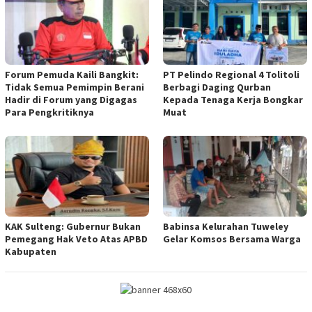
Forum Pemuda Kaili Bangkit:
PT Pelindo Regional 4 Tolitoli
Tidak Semua Pemimpin Berani
Berbagi Daging Qurban
Hadir di Forum yang Digagas
Kepada Tenaga Kerja Bongkar
Para Pengkritiknya
Muat
KAK Sulteng: Gubernur Bukan
Babinsa Kelurahan Tuweley
Pemegang Hak Veto Atas APBD
Gelar Komsos Bersama Warga
Kabupaten