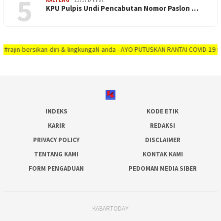
5
KALTENG
11717 Dilihat
KPU Pulpis Undi Pencabutan Nomor Paslon …
bersikan-diri-&-lingkungaN-anda - AYO PUTUSKAN RANTAI COVID-19 #dirumah-aj
INDEKS
KODE ETIK
KARIR
REDAKSI
PRIVACY POLICY
DISCLAIMER
TENTANG KAMI
KONTAK KAMI
FORM PENGADUAN
PEDOMAN MEDIA SIBER
KABARTODAY