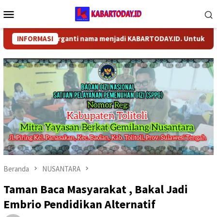
Loncat
Menu
ke
Mobile
konten
OM telah berganti nama menjadi KABARTODAY.ID. Untuk layanan I
INFORMASI
Beranda
NUSANTARA
Taman Baca Masyarakat , Bakal Jadi
Embrio Pendidikan Alternatif