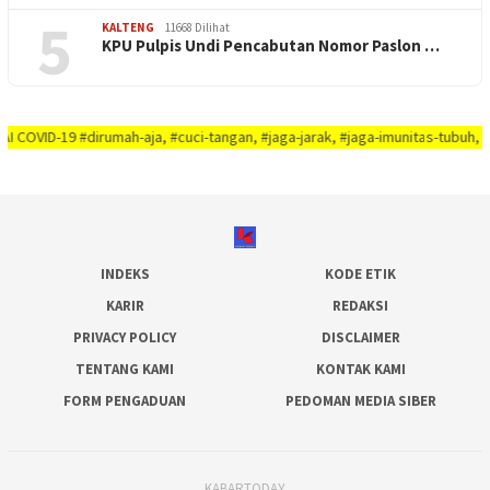
5
KALTENG
11668 Dilihat
KPU Pulpis Undi Pencabutan Nomor Paslon …
 #dirumah-aja, #cuci-tangan, #jaga-jarak, #jaga-imunitas-tubuh, #rajin-ber
INDEKS
KODE ETIK
KARIR
REDAKSI
PRIVACY POLICY
DISCLAIMER
TENTANG KAMI
KONTAK KAMI
FORM PENGADUAN
PEDOMAN MEDIA SIBER
KABARTODAY