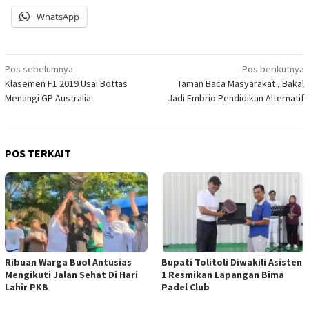
WhatsApp
Navigasi
Pos sebelumnya
Pos berikutnya
Klasemen F1 2019 Usai Bottas
Taman Baca Masyarakat , Bakal
pos
Menangi GP Australia
Jadi Embrio Pendidikan Alternatif
POS TERKAIT
Ribuan Warga Buol Antusias
Bupati Tolitoli Diwakili Asisten
Mengikuti Jalan Sehat Di Hari
1 Resmikan Lapangan Bima
Lahir PKB
Padel Club