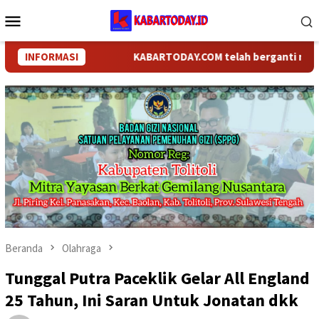
Loncat
Menu
ke
Mobile
konten
INFORMASI
KABARTODAY.COM telah berganti nama menj
Beranda
Olahraga
Tunggal Putra Paceklik Gelar All England
25 Tahun, Ini Saran Untuk Jonatan dkk