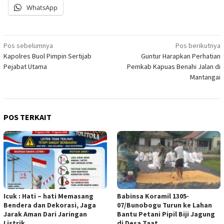
WhatsApp
Navigasi
Pos sebelumnya
Pos berikutnya
Kapolres Buol Pimpin Sertijab
Guntur Harapkan Perhatian
pos
Pejabat Utama
Pemkab Kapuas Benahi Jalan di
Mantangai
POS TERKAIT
Icuk : Hati – hati Memasang
Babinsa Koramil 1305-
Bendera dan Dekorasi, Jaga
07/Bunobogu Turun ke Lahan
Jarak Aman Dari Jaringan
Bantu Petani Pipil Biji Jagung
Listrik
di Desa Taat