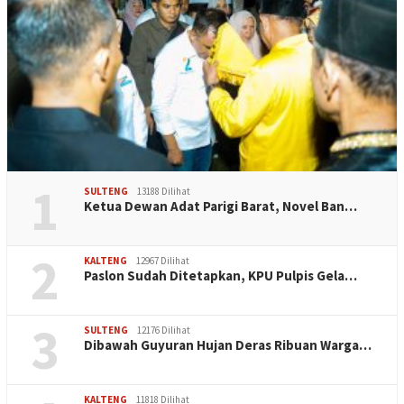
1
SULTENG
13188 Dilihat
Ketua Dewan Adat Parigi Barat, Novel Ban…
2
KALTENG
12967 Dilihat
Paslon Sudah Ditetapkan, KPU Pulpis Gela…
3
SULTENG
12176 Dilihat
Dibawah Guyuran Hujan Deras Ribuan Warga…
KALTENG
11818 Dilihat