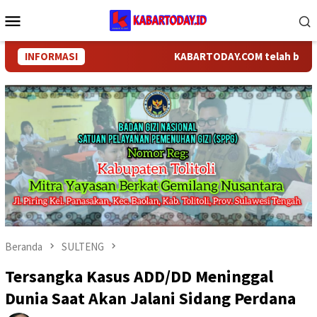
Loncat
Menu
ke
Mobile
konten
INFORMASI
KABARTODAY.COM telah berganti n
Beranda
SULTENG
Tersangka Kasus ADD/DD Meninggal
Dunia Saat Akan Jalani Sidang Perdana