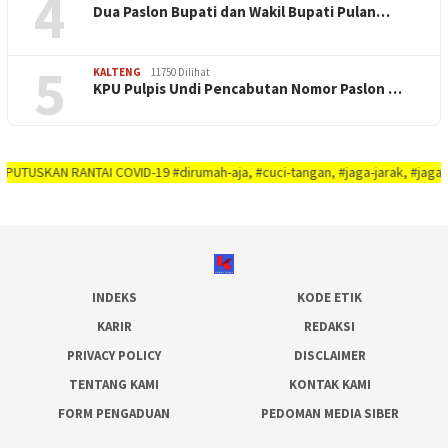
4
Dua Paslon Bupati dan Wakil Bupati Pulan…
5
KALTENG
11750 Dilihat
KPU Pulpis Undi Pencabutan Nomor Paslon …
N RANTAI COVID-19 #dirumah-aja, #cuci-tangan, #jaga-jarak, #jaga-imunitas-
INDEKS
KODE ETIK
KARIR
REDAKSI
PRIVACY POLICY
DISCLAIMER
TENTANG KAMI
KONTAK KAMI
FORM PENGADUAN
PEDOMAN MEDIA SIBER