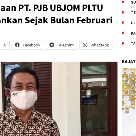
SU
saan PT. PJB UBJOM PLTU
TE
lankan Sejak Bulan Februari
UL
KA
TA
X
Facebook
Telegram
WhatsApp
KAJAT