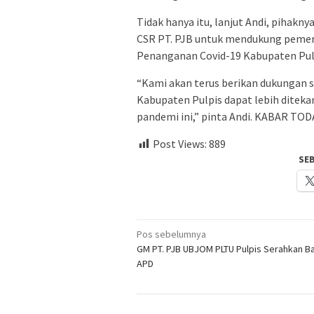
Tidak hanya itu, lanjut Andi, pihakn
CSR PT. PJB untuk mendukung pemer
Penanganan Covid-19 Kabupaten Pul
“Kami akan terus berikan dukungan 
Kabupaten Pulpis dapat lebih ditek
pandemi ini,” pinta Andi. KABAR TO
Post Views:
889
SE
Navigasi
Pos sebelumnya
GM PT. PJB UBJOM PLTU Pulpis Serahkan B
pos
APD