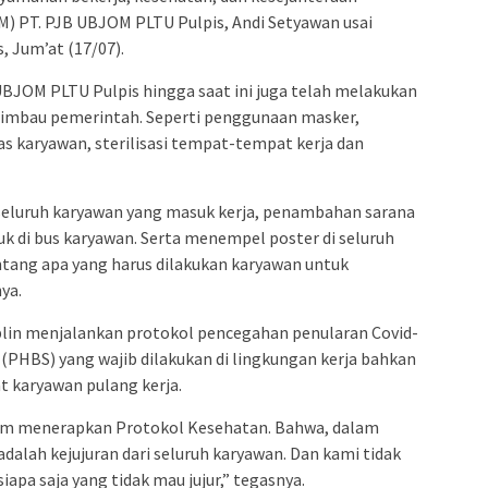
M) PT. PJB UBJOM PLTU Pulpis, Andi Setyawan usai
 Jum’at (17/07).
B UBJOM PLTU Pulpis hingga saat ini juga telah melakukan
iimbau pemerintah. Seperti penggunaan masker,
as karyawan, sterilisasi tempat-tempat kerja dan
seluruh karyawan yang masuk kerja, penambahan sarana
k di bus karyawan. Serta menempel poster di seluruh
ntang apa yang harus dilakukan karyawan untuk
nya.
lin menjalankan protokol pencegahan penularan Covid-
 (PHBS) yang wajib dilakukan di lingkungan kerja bahkan
t karyawan pulang kerja.
lam menerapkan Protokol Kesehatan. Bahwa, dalam
dalah kejujuran dari seluruh karyawan. Dan kami tidak
apa saja yang tidak mau jujur,” tegasnya.