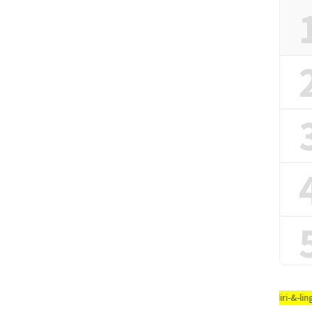
n, #jaga-jarak, #jaga-imunitas-tubuh, #rajin-bersikan-diri-&-lingkungaN-an