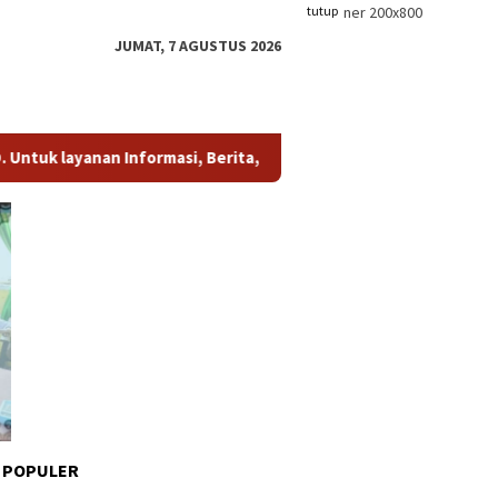
tutup
JUMAT, 7 AGUSTUS 2026
anan Informasi, Berita, dan Iklan, hubungi kami di whatsapp
(0
 POPULER