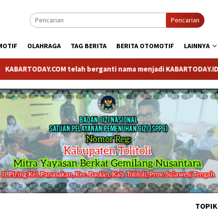
Pencarian
MOTIF
OLAHRAGA
TAG BERITA
BERITA OTOMOTIF
LAINNYA
ODAY.COM telah berganti nama menjadi KABARTODAY.ID. Untuk lay
TOPIK