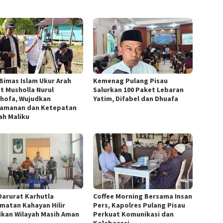
 Bimas Islam Ukur Arah
Kemenag Pulang Pisau
at Musholla Nurul
Salurkan 100 Paket Lebaran
hofa, Wujudkan
Yatim, Difabel dan Dhuafa
amanan dan Ketepatan
ah Maliku
Darurat Karhutla
Coffee Morning Bersama Insan
matan Kahayan Hilir
Pers, Kapolres Pulang Pisau
ikan Wilayah Masih Aman
Perkuat Komunikasi dan
Kolaborasi