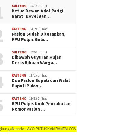
1
SULTENG
13077 Dilihat
Ketua Dewan Adat Parigi
Barat, Novel Ban…
2
KALTENG
12859 Dilihat
Paslon Sudah Ditetapkan,
KPU Pulpis Gela…
3
SULTENG
12069 Dilihat
Dibawah Guyuran Hujan
Deras Ribuan Warga…
4
KALTENG
11725 Dilihat
Dua Paslon Bupati dan Wakil
Bupati Pulan…
5
KALTENG
11652 Dilihat
KPU Pulpis Undi Pencabutan
Nomor Paslon …
da - AYO PUTUSKAN RANTAI COVID-19 #dirumah-aja, #cuci-tangan, #jaga-jarak,