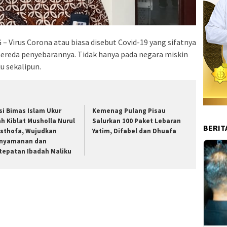
Virus Corona atau biasa disebut Covid-19 yang sifatnya
reda penyebarannya. Tidak hanya pada negara miskin
 sekalipun.
si Bimas Islam Ukur
Kemenag Pulang Pisau
ah Kiblat Musholla Nurul
Salurkan 100 Paket Lebaran
BERIT
sthofa, Wujudkan
Yatim, Difabel dan Dhuafa
nyamanan dan
tepatan Ibadah Maliku