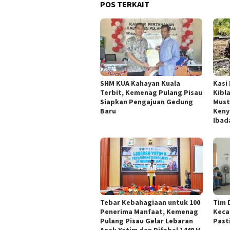
POS TERKAIT
SHM KUA Kahayan Kuala
Kasi
Terbit, Kemenag Pulang Pisau
Kibl
Siapkan Pengajuan Gedung
Must
Baru
Keny
Ibad
Tebar Kebahagiaan untuk 100
Tim 
Penerima Manfaat, Kemenag
Keca
Pulang Pisau Gelar Lebaran
Past
Anak Yatim dan Difabel 1448 H