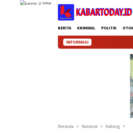
Loncat
tutup
ke
konten
BERITA
KRIMINAL
POLITIK
OTO
INFORMASI
KABART
Beranda
Nasional
Kalteng