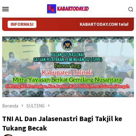
Loncat
Menu
ke
Mobile
konten
INFORMASI
KABARTODAY.COM telah berganti
Beranda
SULTENG
TNI AL Dan Jalasenastri Bagi Takjil ke
Tukang Becak