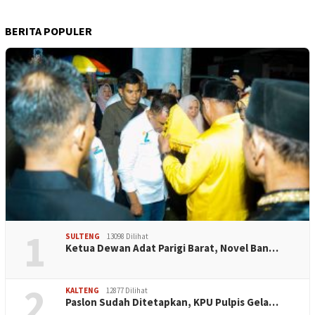
BERITA POPULER
1
SULTENG
13098 Dilihat
Ketua Dewan Adat Parigi Barat, Novel Ban…
2
KALTENG
12877 Dilihat
Paslon Sudah Ditetapkan, KPU Pulpis Gela…