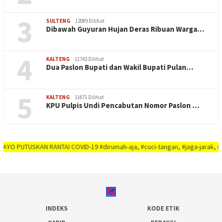
3
SULTENG
12089 Dilihat
Dibawah Guyuran Hujan Deras Ribuan Warga…
4
KALTENG
11742 Dilihat
Dua Paslon Bupati dan Wakil Bupati Pulan…
5
KALTENG
11671 Dilihat
KPU Pulpis Undi Pencabutan Nomor Paslon …
USKAN RANTAI COVID-19 #dirumah-aja, #cuci-tangan, #jaga-jarak, #jaga-imuni
INDEKS
KODE ETIK