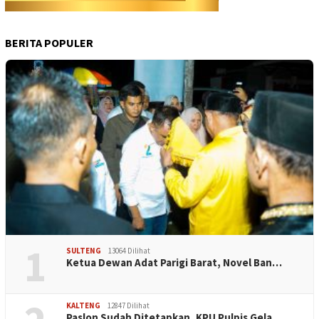
BERITA POPULER
1
SULTENG
13064 Dilihat
Ketua Dewan Adat Parigi Barat, Novel Ban…
KALTENG
12847 Dilihat
Paslon Sudah Ditetapkan, KPU Pulpis Gela…