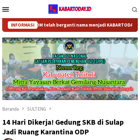
Loncat
Menu
ke
Mobile
konten
BARTODAY.COM telah berganti nama menjadi KABARTODAY.ID. Untuk
INFORMASI
Beranda
SULTENG
14 Hari Dikerja! Gedung SKB di Sulap
Jadi Ruang Karantina ODP