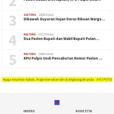
2
3
SULTENG
12058 Dilihat
Dibawah Guyuran Hujan Deras Ribuan Warga…
4
KALTENG
11717 Dilihat
Dua Paslon Bupati dan Wakil Bupati Pulan…
5
KALTENG
11640 Dilihat
KPU Pulpis Undi Pencabutan Nomor Paslon …
unitas-tubuh, #rajin-bersikan-diri-&-lingkungaN-anda - AYO PUTUSKAN RANTAI
INDEKS
KODE ETIK