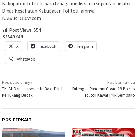
Kabupaten Tolitoli, para tenaga medis serta sejumlah pejabat
Dinas Kesehatan Kabupaten Tolitoli lainnya.
KABARTODAY.com
Post Views:
554
SEBARKAN
X
Facebook
Telegram
WhatsApp
Navigasi
Pos sebelumnya
Pos berikutnya
TNI AL Dan Jalasenastri Bagi Takjil
Ditengah Pandemi Covid-19 Polres
pos
ke Tukang Becak
Tolitoli Kawal Truk Sembako
POS TERKAIT