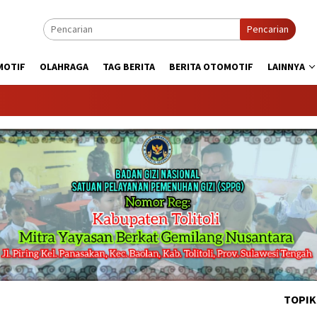
Pencarian
MOTIF
OLAHRAGA
TAG BERITA
BERITA OTOMOTIF
LAINNYA
KA
TOPIK