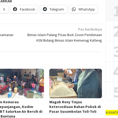
BARKAN
X
Facebook
Telegram
WhatsApp
Pos berikutnya
Keamanan
Bimas Islam Pulang Pisau Ikuti Zoom Pembinaan
ASN Bidang Bimas Islam Kemenag Kalteng
m Kemarau
Wagub Reny Tinjau
epanjangan, Kodim
Ketersediaan Bahan Pokok di
BT Salurkan Air Bersih di
Pasar Susumbolan Toli-Toli
AYO PUTUSKAN RANTAI COVID-19 #
 Buntuna