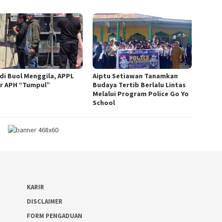
 di Buol Menggila, APPL
Aiptu Setiawan Tanamkan
ir APH “Tumpul”
Budaya Tertib Berlalu Lintas
Melalui Program Police Go Yo
School
KARIR
DISCLAIMER
FORM PENGADUAN