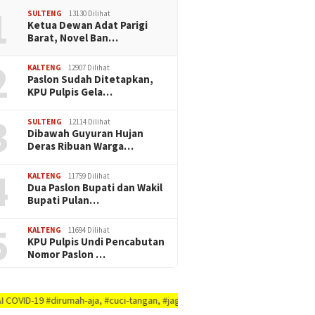
1
SULTENG
13130 Dilihat
Ketua Dewan Adat Parigi
Barat, Novel Ban…
2
KALTENG
12907 Dilihat
Paslon Sudah Ditetapkan,
KPU Pulpis Gela…
3
SULTENG
12114 Dilihat
Dibawah Guyuran Hujan
Deras Ribuan Warga…
4
KALTENG
11759 Dilihat
Dua Paslon Bupati dan Wakil
Bupati Pulan…
5
KALTENG
11694 Dilihat
KPU Pulpis Undi Pencabutan
Nomor Paslon …
dirumah-aja, #cuci-tangan, #jaga-jarak, #jaga-imunitas-tubuh, #rajin-bersi