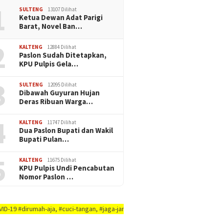
1
SULTENG
13107 Dilihat
Ketua Dewan Adat Parigi
Barat, Novel Ban…
2
KALTENG
12884 Dilihat
Paslon Sudah Ditetapkan,
KPU Pulpis Gela…
3
SULTENG
12095 Dilihat
Dibawah Guyuran Hujan
Deras Ribuan Warga…
4
KALTENG
11747 Dilihat
Dua Paslon Bupati dan Wakil
Bupati Pulan…
5
KALTENG
11675 Dilihat
KPU Pulpis Undi Pencabutan
Nomor Paslon …
-aja, #cuci-tangan, #jaga-jarak, #jaga-imunitas-tubuh, #rajin-bersikan-diri