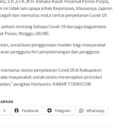
to, S.H.,S.I.K.,M.H. melalui Kasat Polairud Polres Pulpis,
ini tidak lain upaya pihak Kepolisian, khususnya Jajaran
ncegah dan memutus mata rantai penyebaran Covid-19.
bih paham tentang bahaya Covid-19 dan juga bagaimana
t Polair, Minggu (30/08).
askan, sosialisasi penggunaan masker bagi masyarakat
sasaran pengguna feri penyeberangan dan pengguna
kita memutus rantai penyebaran Covid 19 di Kabupaten
da masyarakat untuk selalu menerapkan protokol
asker,” pungkas Hariyanto. KABAR TODAY.COM
BARKAN
X
Facebook
Telegram
WhatsApp