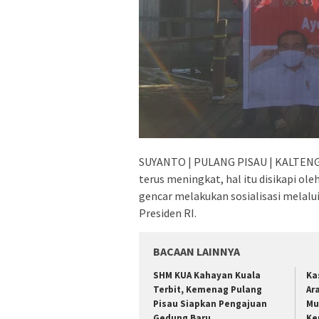
SUYANTO | PULANG PISAU | KALTENG -
terus meningkat, hal itu disikapi ole
gencar melakukan sosialisasi melal
Presiden RI.
BACAAN LAINNYA
SHM KUA Kahayan Kuala
Ka
Terbit, Kemenag Pulang
Ar
Pisau Siapkan Pengajuan
Mu
Gedung Baru
Ke