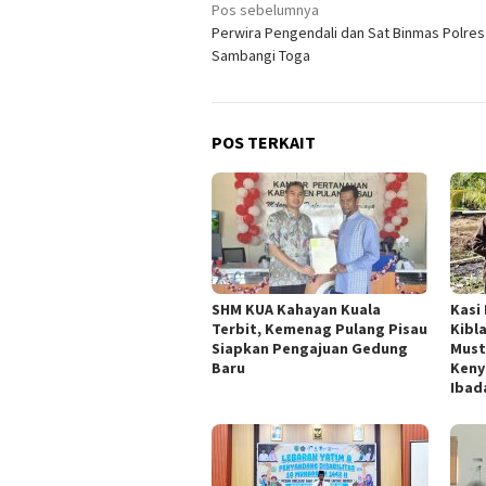
Navigasi
Pos sebelumnya
Perwira Pengendali dan Sat Binmas Polres
pos
Sambangi Toga
POS TERKAIT
SHM KUA Kahayan Kuala
Kasi
Terbit, Kemenag Pulang Pisau
Kibl
Siapkan Pengajuan Gedung
Must
Baru
Keny
Ibad