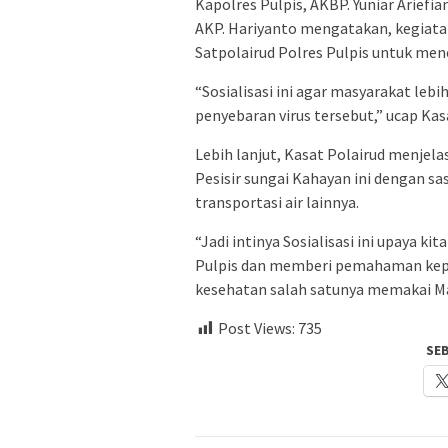
Kapolres Pulpis, AKBP. Yuniar Ariefian
AKP. Hariyanto mengatakan, kegiatan 
Satpolairud Polres Pulpis untuk me
“Sosialisasi ini agar masyarakat le
penyebaran virus tersebut,” ucap Kasa
Lebih lanjut, Kasat Polairud menjel
Pesisir sungai Kahayan ini dengan 
transportasi air lainnya.
“Jadi intinya Sosialisasi ini upaya 
Pulpis dan memberi pemahaman kepa
kesehatan salah satunya memakai M
Post Views:
735
SE