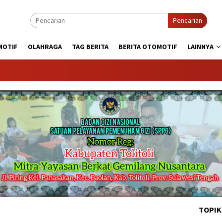
Pencarian
MOTIF
OLAHRAGA
TAG BERITA
BERITA OTOMOTIF
LAINNYA
KABARTO
TOPIK