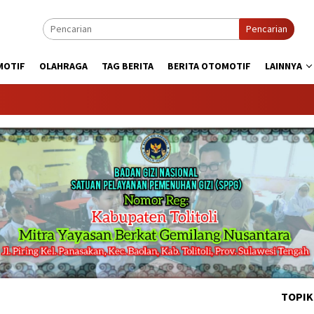
Pencarian
MOTIF
OLAHRAGA
TAG BERITA
BERITA OTOMOTIF
LAINNYA
KABAR
TOPIK