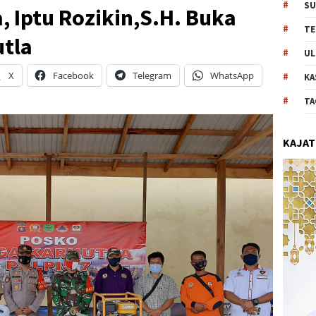
SU
 Iptu Rozikin,S.H. Buka
TE
utla
UL
X
Facebook
Telegram
WhatsApp
KA
TA
KAJAT