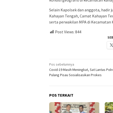
kondisi geografis di kecamatan kah
Selain Kapolsek dan anggota, hadir 
Kahayan Tengah, Camat Kahayan Ten
serta perwakilan MPA di Kecamata
Post Views:
844
SE
Navigasi
Pos sebelumnya
Covid-19 Masih Meningkat, Sat Lantas Polr
pos
Pulang Pisau Sosialisasikan Prokes
POS TERKAIT