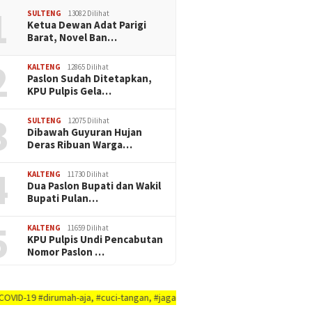
1
SULTENG
13082 Dilihat
Ketua Dewan Adat Parigi
Barat, Novel Ban…
2
KALTENG
12865 Dilihat
Paslon Sudah Ditetapkan,
KPU Pulpis Gela…
3
SULTENG
12075 Dilihat
Dibawah Guyuran Hujan
Deras Ribuan Warga…
4
KALTENG
11730 Dilihat
Dua Paslon Bupati dan Wakil
Bupati Pulan…
5
KALTENG
11659 Dilihat
KPU Pulpis Undi Pencabutan
Nomor Paslon …
ah-aja, #cuci-tangan, #jaga-jarak, #jaga-imunitas-tubuh, #rajin-bersikan-d