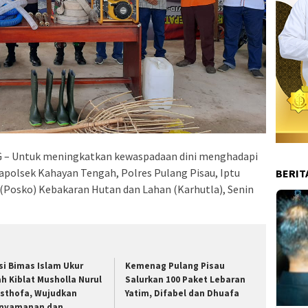
 – Untuk meningkatkan kewaspadaan dini menghadapi
polsek Kahayan Tengah, Polres Pulang Pisau, Iptu
BERIT
Posko) Kebakaran Hutan dan Lahan (Karhutla), Senin
si Bimas Islam Ukur
Kemenag Pulang Pisau
ah Kiblat Musholla Nurul
Salurkan 100 Paket Lebaran
sthofa, Wujudkan
Yatim, Difabel dan Dhuafa
nyamanan dan