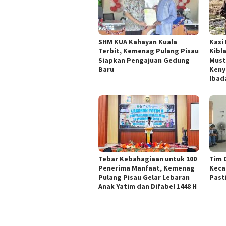
SHM KUA Kahayan Kuala
Kasi
Terbit, Kemenag Pulang Pisau
Kibl
Siapkan Pengajuan Gedung
Must
Baru
Keny
Ibad
Tebar Kebahagiaan untuk 100
Tim 
Penerima Manfaat, Kemenag
Keca
Pulang Pisau Gelar Lebaran
Past
Anak Yatim dan Difabel 1448 H