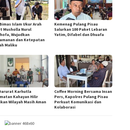
 Bimas Islam Ukur Arah
Kemenag Pulang Pisau
at Musholla Nurul
Salurkan 100 Paket Lebaran
hofa, Wujudkan
Yatim, Difabel dan Dhuafa
amanan dan Ketepatan
ah Maliku
Darurat Karhutla
Coffee Morning Bersama Insan
matan Kahayan Hilir
Pers, Kapolres Pulang Pisau
ikan Wilayah Masih Aman
Perkuat Komunikasi dan
Kolaborasi