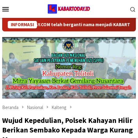
Loncat
Menu
ke
Mobile
konten
KABARTODAY.COM telah berganti nama menjadi KABARTODAY.ID. U
INFORMASI
Beranda
Nasional
Kalteng
Wujud Kepedulian, Polsek Kahayan Hilir
Berikan Sembako Kepada Warga Kurang