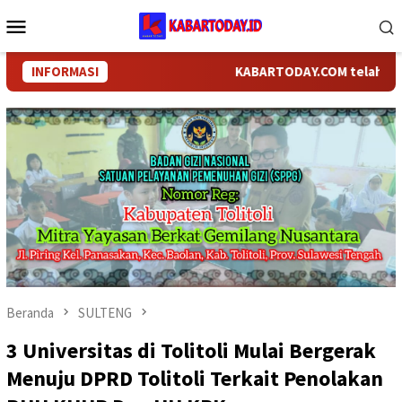
Loncat
Menu
ke
Mobile
konten
INFORMASI
KABARTODAY.COM telah bergant
Beranda
SULTENG
3 Universitas di Tolitoli Mulai Bergerak
Menuju DPRD Tolitoli Terkait Penolakan