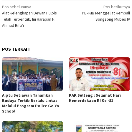
Navigasi
Pos sebelumnya
Pos berikutnya
Alat Kelengkapan Dewan Pulpis
PB-IKIB Menggeliat Kembali
pos
Telah Terbentuk, Ini Harapan H.
Songsong Mubes IV
Ahmad Rifa’i
POS TERKAIT
Aiptu Setiawan Tanamkan
KAK Sulteng : Selamat Hari
Budaya Tertib Berlalu Lintas
Kemerdekaan RI Ke -81
Melalui Program Police Go Yo
School