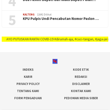
4
5
KALTENG
11641 Dilihat
KPU Pulpis Undi Pencabutan Nomor Paslon …
PUTUSKAN RANTAI COVID-19 #dirumah-aja, #cuci-tangan, #jaga-jarak, #jaga-im
INDEKS
KODE ETIK
KARIR
REDAKSI
PRIVACY POLICY
DISCLAIMER
TENTANG KAMI
KONTAK KAMI
FORM PENGADUAN
PEDOMAN MEDIA SIBER