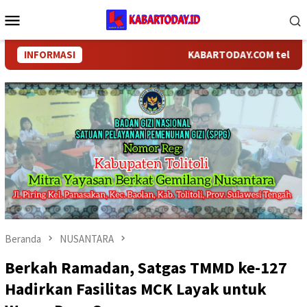
Loncat
Menu
ke
Mobile
konten
INFORMASI
KABARTODAY.COM telah bergan
Beranda
NUSANTARA
Berkah Ramadan, Satgas TMMD ke-127
Hadirkan Fasilitas MCK Layak untuk