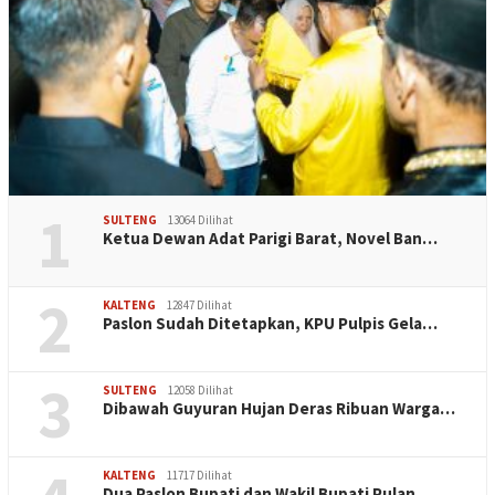
1
SULTENG
13064 Dilihat
Ketua Dewan Adat Parigi Barat, Novel Ban…
2
KALTENG
12847 Dilihat
Paslon Sudah Ditetapkan, KPU Pulpis Gela…
3
SULTENG
12058 Dilihat
Dibawah Guyuran Hujan Deras Ribuan Warga…
KALTENG
11717 Dilihat
Dua Paslon Bupati dan Wakil Bupati Pulan…