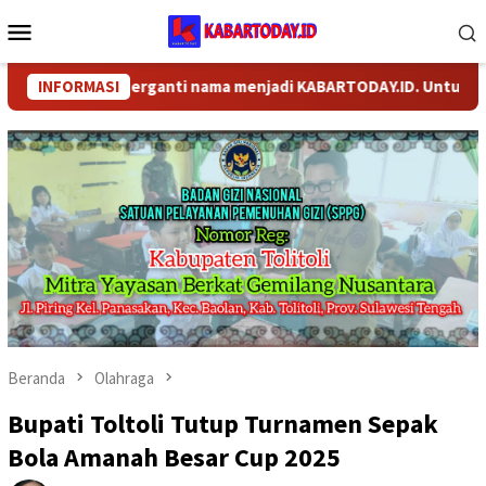
Loncat
Menu
ke
Mobile
konten
OM telah berganti nama menjadi KABARTODAY.ID. Untuk layanan I
INFORMASI
Beranda
Olahraga
Bupati Toltoli Tutup Turnamen Sepak
Bola Amanah Besar Cup 2025