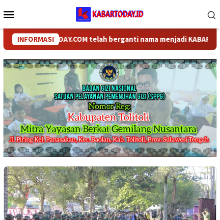
Loncat
Menu
ke
Mobile
konten
KABARTODAY.COM telah berganti nama menjadi KABARTODAY.ID.
INFORMASI