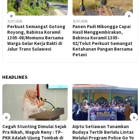
«
»
31/07/2026
06/07/2026
0
g
Panen Padi Mikongga Capai
Dandim 1305/BT Serahkan
P
Hasil Menggembirakan,
Delapan Truk Kepada Ketua
T
Babinsa Koramil 1305-
KDKMP
B
02/Tolut Perkuat Semangat
H
Ketahanan Pangan Bersama
Petani
HEADLINES
«
»
Aiptu Setiawan Tanamkan
KAK Sulteng : Selamat Hari
Budaya Tertib Berlalu Lintas
Kemerdekaan RI Ke -81
Melalui Program Police Go Yo