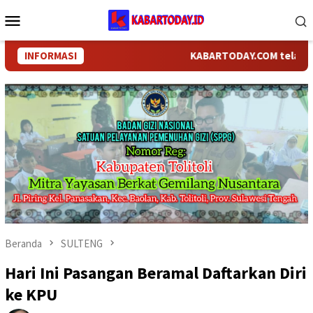
Loncat
Menu
ke
Mobile
konten
INFORMASI
KABARTODAY.COM telah bergan
Beranda
SULTENG
Hari Ini Pasangan Beramal Daftarkan Diri
ke KPU