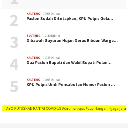
2
KALTENG
12905 Dilihat
Paslon Sudah Ditetapkan, KPU Pulpis Gela…
3
SULTENG
12112 Dilihat
Dibawah Guyuran Hujan Deras Ribuan Warga…
4
KALTENG
11758 Dilihat
Dua Paslon Bupati dan Wakil Bupati Pulan…
5
KALTENG
11693 Dilihat
KPU Pulpis Undi Pencabutan Nomor Paslon …
O PUTUSKAN RANTAI COVID-19 #dirumah-aja, #cuci-tangan, #jaga-jarak, #jaga-i