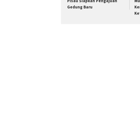
Pisau Siapkan Pengajuan
Mu
Gedung Baru
Ke
Ke