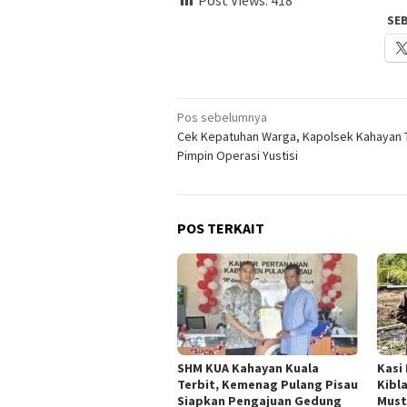
Post Views:
418
SE
Navigasi
Pos sebelumnya
Cek Kepatuhan Warga, Kapolsek Kahayan
pos
Pimpin Operasi Yustisi
POS TERKAIT
SHM KUA Kahayan Kuala
Kasi
Terbit, Kemenag Pulang Pisau
Kibl
Siapkan Pengajuan Gedung
Must