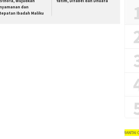
sthofa, Wujudkan
Yatim, Difabel dan Dhuafa
nyamanan dan
tepatan Ibadah Maliku
AYO PUTUSKAN RANTAI COVID-19 #dirum