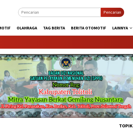
Pencarian
MOTIF
OLAHRAGA
TAG BERITA
BERITA OTOMOTIF
LAINNYA
KABAR
TOPIK