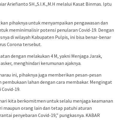
niar Ariefianto SH.,S.I.K.,M.H melalui Kasat Binmas. Iptu
atkan pihaknya untuk menyampaikan pengawasan dan
ntuk meminimalisir potensi penularan Covid-19. Dengan
nya di wilayah Kabupaten Pulpis, ini bisa benar-benar
rus Corona tersebut.
hatan dengan melakukan 4 M, yakni Menjaga Jarak,
sker, menghindari kerumunan ajaknya.
arau ini, pihaknya juga memberikan pesan-pesan
an pembukaan lahan dengan cara membakar. Mengingat
 Covid-19.
 mari kita berkomitmen untuk selalu menjaga keamanan
iri maupun orang lain dan tetap patuhi aturan
antai penyebaran Covid-19,” pungkasnya. KABAR