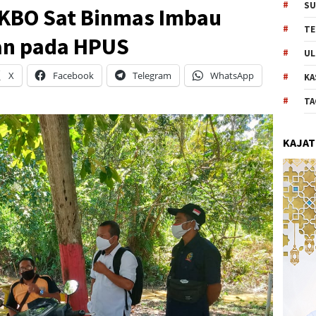
SU
KBO Sat Binmas Imbau
TE
n pada HPUS
UL
X
Facebook
Telegram
WhatsApp
KA
TA
KAJAT