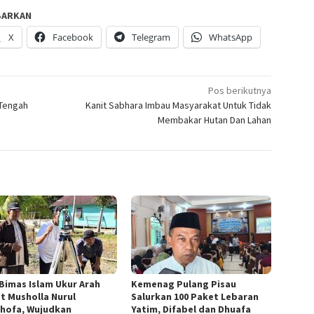
BARKAN
X
Facebook
Telegram
WhatsApp
Pos berikutnya
 Tengah
Kanit Sabhara Imbau Masyarakat Untuk Tidak
Membakar Hutan Dan Lahan
 Bimas Islam Ukur Arah
Kemenag Pulang Pisau
at Musholla Nurul
Salurkan 100 Paket Lebaran
hofa, Wujudkan
Yatim, Difabel dan Dhuafa