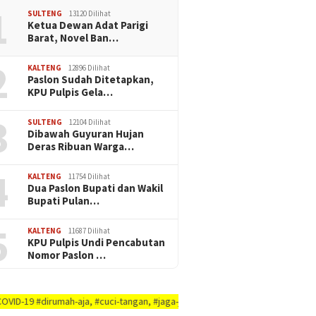
1
SULTENG
13120 Dilihat
Ketua Dewan Adat Parigi
Barat, Novel Ban…
2
KALTENG
12896 Dilihat
Paslon Sudah Ditetapkan,
KPU Pulpis Gela…
3
SULTENG
12104 Dilihat
Dibawah Guyuran Hujan
Deras Ribuan Warga…
4
KALTENG
11754 Dilihat
Dua Paslon Bupati dan Wakil
Bupati Pulan…
5
KALTENG
11687 Dilihat
KPU Pulpis Undi Pencabutan
Nomor Paslon …
ah-aja, #cuci-tangan, #jaga-jarak, #jaga-imunitas-tubuh, #rajin-bersikan-d