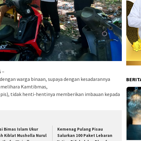
 –
 dengan warga binaan, supaya dengan kesadarannya
BERIT
memelihara Kamtibmas,
lpis), tidak henti-hentinya memberikan imbauan kepada
si Bimas Islam Ukur
Kemenag Pulang Pisau
ah Kiblat Musholla Nurul
Salurkan 100 Paket Lebaran